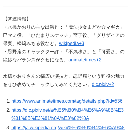
【関連情報】
・水橋かおりの主な出演作：「魔法少女まどか☆マギカ」
巴マミ役、「ひだまりスケッチ」宮子役、「グリザイアの
果実」松嶋みちる役など。
wikipedia+3
・忍野扇のキャラクター評：「不気味さ」と「可愛さ」の
絶妙なバランスがクセになる。
animatetimes+2
水橋かおりさんの幅広い演技と、忍野扇という難役の魅力
をぜひ改めてチェックしてみてください。
dic.pixiv+2
https://www.animatetimes.com/tag/details.php?id=536
https://dic.pixiv.net/a/%E6%B0%B4%E6%A9%8B%E3
%81%8B%E3%81%8A%E3%82%8A
https://ja.wikipedia.org/wiki/%E6%B0%B4%E6%A9%8