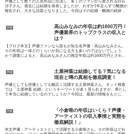
声優として数々の人気作品に出演し、多くのファンから愛される白石
涼子さん。過去には結婚を発表しましたが、わずか1年足らずで離婚が
報告され、大きな話題となりました。今回はその結婚・離婚の経緯
と、気になる再婚の可能性についてまとめました。白石涼子...
高山みなみの年収は約1600万円！
声優
声優業界のトップクラスの収入と
は？
【ブログ本文】声優ファンなら誰もが知る名声優・高山みなみさん。
その年収は一体どのくらいか気になる方も多いのではないでしょう
か？調査によると、高山みなみさんの推定年収は約1600万円とされて
おり、日本人の平均年収の約4倍、声優業界の平均年収の...
土屋神葉は結婚してる？気になる
声優
現在と噂の真相を徹底調査！
声優としても俳優としても幅広く活躍する土屋神葉さん。ネット検索
では「土屋神葉 結婚」というキーワードが多く見られますが、果たし
て本当に結婚しているのでしょうか？今回は、最新の情報をもとに土
屋神葉さんの結婚にまつわる噂や、現在の活躍についてま...
「小倉唯の年収はいくら？声優・
声優
アーティストの収入事情と実態を
徹底解説！」
本文声優・アーティストとして活躍する小倉唯さん。その年収はどれ