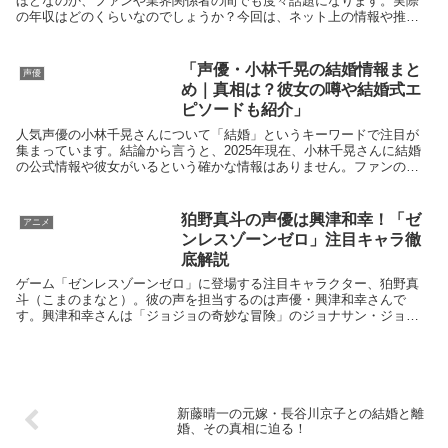
ほどなのか、ファンや業界関係者の間でも度々話題になります。実際
の年収はどのくらいなのでしょうか？今回は、ネット上の情報や推定
をもとに、小倉唯さんの収入事情について徹底解説します。...
「声優・小林千晃の結婚情報まと
声優
め｜真相は？彼女の噂や結婚式エ
ピソードも紹介」
人気声優の小林千晃さんについて「結婚」というキーワードで注目が
集まっています。結論から言うと、2025年現在、小林千晃さんに結婚
の公式情報や彼女がいるという確かな情報はありません。ファンの間
で一時期、声優の明坂聡美さんとの交際や結婚の噂があ...
狛野真斗の声優は興津和幸！「ゼ
アニメ
ンレスゾーンゼロ」注目キャラ徹
底解説
ゲーム「ゼンレスゾーンゼロ」に登場する注目キャラクター、狛野真
斗（こまのまなと）。彼の声を担当するのは声優・興津和幸さんで
す。興津和幸さんは「ジョジョの奇妙な冒険」のジョナサン・ジョー
スター役や、「僕のヒーローアカデミア」のファットガム役な...
新藤晴一の元嫁・長谷川京子との結婚と離
婚、その真相に迫る！