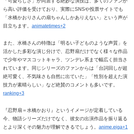
「可愛らしさ」が同居する絶妙な演技は、多くのファンか
ら高い評価を受けており、実際にSNSや投票サイトでも
「水橋かおりさんの扇ちゃんしかありえない」という声が
目立ちます。
animatetimes+2
また、水橋さんの特徴は「明るい子どものような声質」を
活かした多彩な演じ分けで、忍野扇だけでなく様々な作品
で少年やマスコットキャラ、ツンデレ系まで幅広く担当さ
れています。同じシリーズのファンからは「台詞回しが超
絶可愛く、不気味さも自然に出ていた」「性別を超えた演
技力が素晴らしい」など絶賛のコメントも多いです。
ranking+3
『忍野扇＝水橋かおり』というイメージが定着している
今、物語シリーズだけでなく、彼女の出演作品を振り返る
とより深くその魅力が理解できるでしょう。
anime.eiga+1