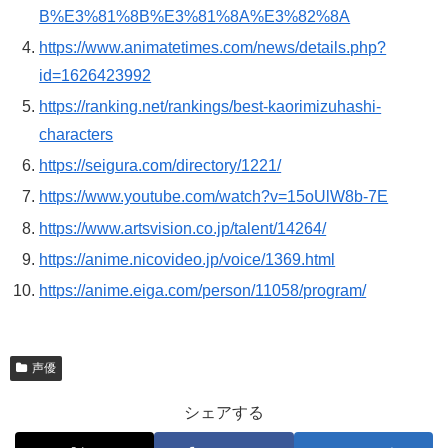
B%E3%81%8B%E3%81%8A%E3%82%8A
https://www.animatetimes.com/news/details.php?
id=1626423992
https://ranking.net/rankings/best-kaorimizuhashi-
characters
https://seigura.com/directory/1221/
https://www.youtube.com/watch?v=15oUlW8b-7E
https://www.artsvision.co.jp/talent/14264/
https://anime.nicovideo.jp/voice/1369.html
https://anime.eiga.com/person/11058/program/
声優
シェアする