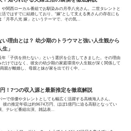
」や関西ローカル番組でお馴染みの月亭八光さん。二世タレントと
生活ではすでに結婚しており、“嫁”として支える奥さんの存在にも
「月亭八光 嫁」というテーマで、その気...
ない理由とは？ 幼少期のトラウマと強い人生観から
人生」
長年「子供を持たない」という選択を公言してきました。その理由
みだけではなく、彼女の幼少期の家庭環境や人生観が深く関係して
両親が離婚し、母親と妹が家を出て行く中、...
億円！7つの収入源と最新推定を徹底解説
の人気メンバーで俳優やタレントとしても幅広く活躍する高橋海人さん。
と、彼の推定年収は約9674万円、ほぼ1億円に迫る高額となってい
、テレビ番組出演、雑誌表...