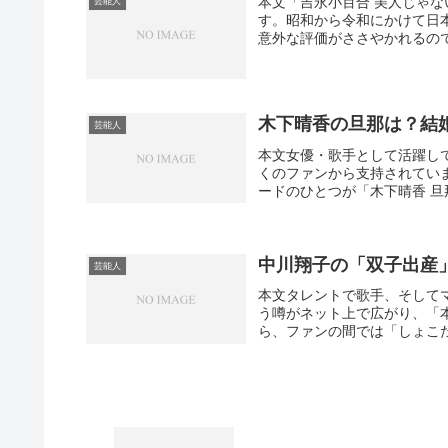
本文「吉永小百合 美人じゃ
芸能人
す。昭和から令和にかけて日
意外な評価がささやかれるので
木下晴香の旦那は？結
芸能人
本文女優・歌手として活躍し
くのファンから支持されてい
ードのひとつが「木下晴香 旦
中川翔子の「双子出産
芸能人
本文タレントで歌手、そして
う噂がネット上で広がり、「
ら、ファンの間では「しょこた