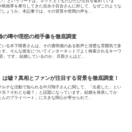
ない」というワードは、ネット上でもたびたび注目を集めていま
本映画界を牽引してきた吉永小百合さんに対して、なぜこのような
しょうか。本記事では、その背景や世間の声を...
婚の噂や理想の相手像を徹底調査
ている木下晴香さんは、その透明感のある歌声と清楚な雰囲気で多
ます。そんな彼女についてインターネットでよく検索されるキーワ
那」です。結婚しているのか、旦那さんはど...
」は嘘？真相とファンが注目する背景を徹底調査！
マルチな活動で知られる中川翔子さんに関して、「出産した」とい
本当？それとも嘘？」と話題になっています。結婚を発表してか
んのプライベート」に大きな関心が寄せられて...