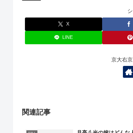
シ
X
LINE
京大右京
関連記事
月亭八光の嫁はどんな
芸能人