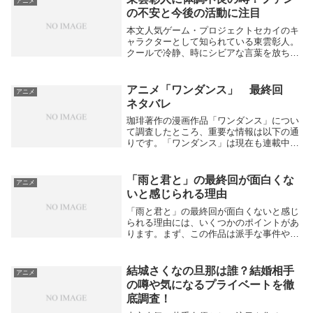
アニメ
の不安と今後の活動に注目
本文人気ゲーム・プロジェクトセカイのキ
ャラクターとして知られている東雲彰人。
クールで冷静、時にシビアな言葉を放ちな
がらも仲間想いな一面を見せる彼は、多く
のファンから支持を集めています。そんな
彼の名前とともに、最近SNSや検索で「体
アニメ「ワンダンス」 最終回
アニメ
調不良」と...
ネタバレ
珈琲著作の漫画作品「ワンダンス」につい
て調査したところ、重要な情報は以下の通
りです。「ワンダンス」は現在も連載中で
あり、2025年9月時点で打ち切りや最終巻
の公式発表はありません。作品は講談社の
月刊アフタヌーンおよび電子版マガジンポ
「雨と君と」の最終回が面白くな
アニメ
ケットで...
いと感じられる理由
「雨と君と」の最終回が面白くないと感じ
られる理由には、いくつかのポイントがあ
ります。まず、この作品は派手な事件や劇
的な展開がない、静かで日常的な物語であ
ることから、劇的なクライマックスを期待
していた読者にとって物足りなく感じるこ
結城さくなの旦那は誰？結婚相手
アニメ
とが多いよう...
の噂や気になるプライベートを徹
底調査！