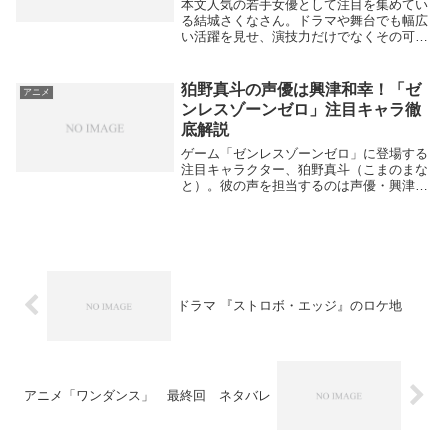
本文人気の若手女優として注目を集めてい
る結城さくなさん。ドラマや舞台でも幅広
い活躍を見せ、演技力だけでなくその可愛
らしいルックスからも多くのファンに支持
されています。そんな彼女について検索す
ると、「結城さくな 旦那」というワード
狛野真斗の声優は興津和幸！「ゼ
アニメ
が浮上してき...
ンレスゾーンゼロ」注目キャラ徹
底解説
ゲーム「ゼンレスゾーンゼロ」に登場する
注目キャラクター、狛野真斗（こまのまな
と）。彼の声を担当するのは声優・興津和
幸さんです。興津和幸さんは「ジョジョの
奇妙な冒険」のジョナサン・ジョースター
役や、「僕のヒーローアカデミア」のファ
ットガム役な...
ドラマ 『ストロボ・エッジ』のロケ地
アニメ「ワンダンス」 最終回 ネタバレ