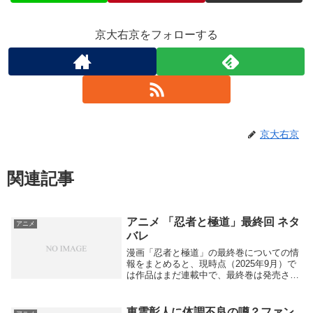
京大右京をフォローする
京大右京
関連記事
アニメ 「忍者と極道」最終回 ネタ
アニメ
バレ
漫画「忍者と極道」の最終巻についての情
報をまとめると、現時点（2025年9月）で
は作品はまだ連載中で、最終巻は発売され
ていません。最新刊は14巻が2024年11月
13日に発売予定で、15巻の発売予想は
2025年4月から7月頃とされていますが...
東雲彰人に体調不良の噂？ファン