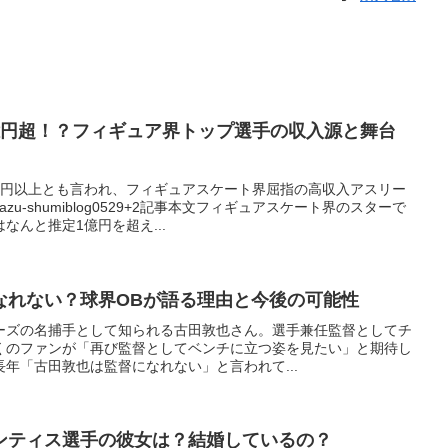
億円超！？フィギュア界トップ選手の収入源と舞台
億円以上とも言われ、フィギュアスケート界屈指の高収入アスリー
u-shumiblog0529+2記事本文フィギュアスケート界のスターで
なんと推定1億円を超え...
なれない？球界OBが語る理由と今後の可能性
ーズの名捕手として知られる古田敦也さん。選手兼任監督としてチ
くのファンが「再び監督としてベンチに立つ姿を見たい」と期待し
年「古田敦也は監督になれない」と言われて...
ンティス選手の彼女は？結婚しているの？