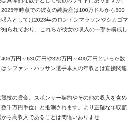
報は具体的な数字として複数のサイトにありますが、
025年時点での彼女の純資産は100万ドルから500
収入としては2023年のロンドンマラソンやシカゴマ
が知られており、これらが彼女の収入の一部を構成し
6万円～630万円や320万円～400万円といった数
らはシファン・ハッサン選手本人の年収とは直接関連
は競技の賞金、スポンサー契約やその他の収入を含め
（数千万円単位）と推測されます。より正確な年収額
躍から高収入であることは間違いありませ