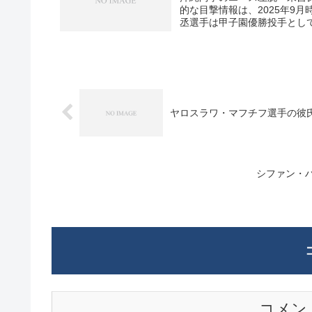
的な目撃情報は、2025年9月時
丞選手は甲子園優勝投手として
ヤロスラワ・マフチフ選手の彼
シファン・
コメン