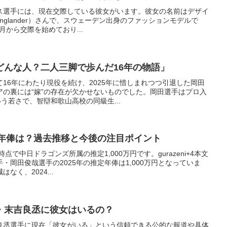
ス選手には、現在交際している彼女がいます。彼女の名前はデザイ
 Inglander）さんで、スウェーデン出身のファッションモデルで
月から交際を始めており...
どんな人？二人三脚で歩んだ16年の物語」
16年にわたり現役を続け、2025年に惜しまれつつ引退した岡田
アの裏には“嫁”の存在が欠かせないものでした。岡田選手はプロ入
う若さで、智辯和歌山高校の同級生...
新年俸は？過去推移と今後の注目ポイント
点で中日ドラゴンズ所属の推定1,000万円です。gurazeni+4本文
・岡田俊哉選手の2025年の推定年俸は1,000万円となっていま
く、2024...
・末吉良丞に彼女はいるの？
良丞選手に現在「彼女がいる」という信頼できる公的な報道や具体