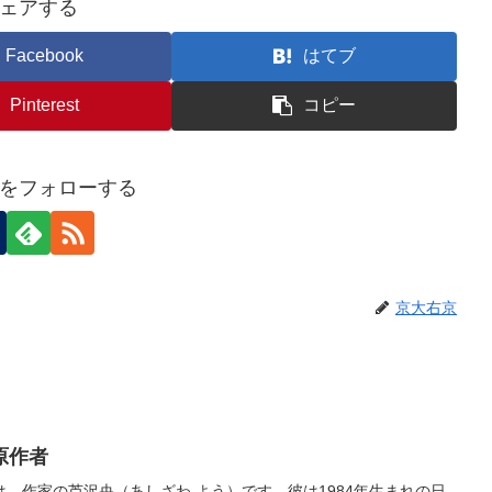
ェアする
Facebook
はてブ
Pinterest
コピー
をフォローする
京大右京
原作者
、作家の芦沢央（あしざわ よう）です。彼は1984年生まれの日