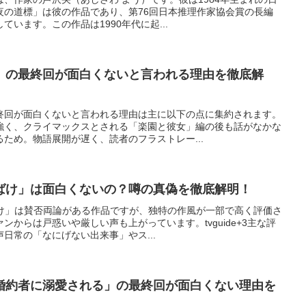
夜の道標」は彼の作品であり、第76回日本推理作家協会賞の長編
います。この作品は1990年代に起...
」の最終回が面白くないと言われる理由を徹底解
終回が面白くないと言われる理由は主に以下の点に集約されます。
強く、クライマックスとされる「楽園と彼女」編の後も話がなかな
ため。物語展開が遅く、読者のフラストレー...
ばけ」は面白くないの？噂の真偽を徹底解明！
ばけ」は賛否両論がある作品ですが、独特の作風が一部で高く評価さ
からは戸惑いや厳しい声も上がっています。tvguide+3主な評
日常の「なにげない出来事」やス...
婚約者に溺愛される」の最終回が面白くない理由を