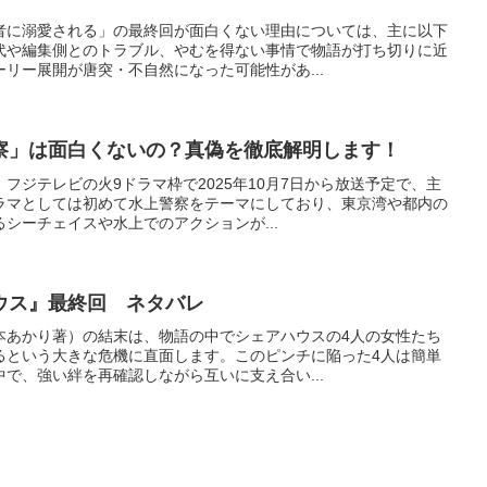
者に溺愛される」の最終回が面白くない理由については、主に以下
代や編集側とのトラブル、やむを得ない事情で物語が打ち切りに近
リー展開が唐突・不自然になった可能性があ...
察」は面白くないの？真偽を徹底解明します！
フジテレビの火9ドラマ枠で2025年10月7日から放送予定で、主
ラマとしては初めて水上警察をテーマにしており、東京湾や都内の
シーチェイスや水上でのアクションが...
ウス』最終回 ネタバレ
本あかり著）の結末は、物語の中でシェアハウスの4人の女性たち
るという大きな危機に直面します。このピンチに陥った4人は簡単
で、強い絆を再確認しながら互いに支え合い...