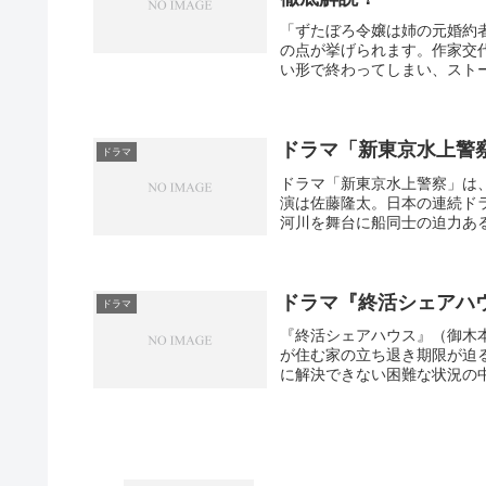
「ずたぼろ令嬢は姉の元婚約
の点が挙げられます。作家交
い形で終わってしまい、ストー
ドラマ「新東京水上警
ドラマ
ドラマ「新東京水上警察」は、
演は佐藤隆太。日本の連続ド
河川を舞台に船同士の迫力ある
ドラマ『終活シェアハ
ドラマ
『終活シェアハウス』（御木
が住む家の立ち退き期限が迫
に解決できない困難な状況の中