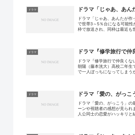
ドラマ「じゃあ、あん
ドラマ
ドラマ「じゃあ、あんたが作
で世帯3～5％台になる可能性が
枠で放送され、同枠は最近も世帯
ドラマ『修学旅行で仲
ドラマ
ドラマ『修学旅行で仲良くな
朝陽（藤本洸大）高校二年生
で一人ぼっちになってしまうが
ドラマ「愛の、がっこ
ドラマ
ドラマ「愛の、がっこう」の
ーンや視聴者の感想が見られます。i
人公同士の恋愛がハッキリと結実