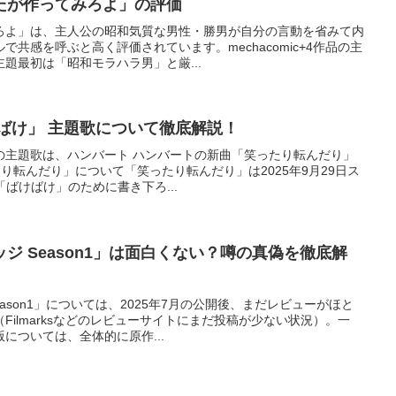
たが作ってみろよ」の評価
ろよ」は、主人公の昭和気質な男性・勝男が自分の言動を省みて内
共感を呼ぶと高く評価されています。mechacomic+4作品の主
題最初は「昭和モラハラ男」と厳...
ばけ」 主題歌について徹底解説！
の主題歌は、ハンバート ハンバートの新曲「笑ったり転んだり」
ったり転んだり」について「笑ったり転んだり」は2025年9月29日ス
ばけばけ」のために書き下ろ...
ジ Season1」は面白くない？噂の真偽を徹底解
ason1」については、2025年7月の公開後、まだレビューがほと
Filmarksなどのレビューサイトにまだ投稿が少ない状況）。一
については、全体的に原作...