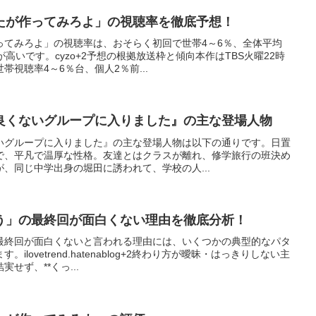
たが作ってみろよ」の視聴率を徹底予想！
ってみろよ」の視聴率は、おそらく初回で世帯4～6％、全体平均
高いです。cyzo+2予想の根拠放送枠と傾向本作はTBS火曜22時
視聴率4～6％台、個人2％前...
良くないグループに入りました』の主な登場人物
いグループに入りました』の主な登場人物は以下の通りです。日置
で、平凡で温厚な性格。友達とはクラスが離れ、修学旅行の班決め
、同じ中学出身の堀田に誘われて、学校の人...
う」の最終回が面白くない理由を徹底分析！
最終回が面白くないと言われる理由には、いくつかの典型的なパタ
lovetrend.hatenablog+2終わり方が曖昧・はっきりしない主
せず、**くっ...