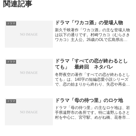
関連記事
ドラマ「ワカコ酒」の登場人物
ドラマ
新久千映著作「ワカコ酒」の主な登場人物
は以下の通りです。村崎ワカコ（むらさき
ワカコ）主人公。26歳のOLで広島県出
身。仕事は人並みにこなすがマイペースで
物静か。仕事帰りや休日に一人酒場に立ち
寄り、美味しい料理とお酒を楽しむのが至
福の時間。...
ドラマ「すべての恋が終わるとし
ドラマ
ても」 最終回 ネタバレ
冬野夜空の著作「すべての恋が終わるとし
ても」は、140字の短編恋愛小説シリーズ
で、恋の始まりから終わり、失恋や再会、
一生忘れられない恋など、恋愛のさまざま
な側面を多角的に描いています。最終結末
については、明確な一つの物語の完結では
ドラマ「母の待つ里」のロケ地
ドラマ
なく、シリ...
ドラマ「母の待つ里」の主なロケ地は、岩
手県遠野市の各所です。特に遠野ふるさと
村を中心に、宮守駅、めがね橋、花巻市内
など日本の原風景を感じられるスポットで
撮影されました。filminglocation-star+4主
なロケ地遠野ふるさと村江戸...