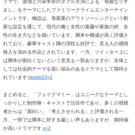
ラマで、波瑠と川栄李奈のダブル主演による「母親なりす
まし」をテーマにしたファミリークライムエンターテイン
メントです。物語は、母親業のアウトソーシングという斬
新な設定を通して、現代の働く女性の葛藤や家族の絆、女
性の生き方などを描いています。脚本や構成が高く評価さ
れており、豪華キャスト陣の演技も好評で、見る人の感情
移入を深める作品とされています。一方、ツイッター上に
は脚本が面白くないという意見も一部ありますが、全体と
しては社会的テーマを扱い深みのあるドラマとして期待さ
れています.
hearts23+2
まとめると、「フェイクマミー」はユニークなテーマとし
っかりした制作陣・キャストで注目作であり、多くの視聴
者からは「面白い」「考えさせられる」と評価される一
方、一部では脚本に対する厳しい声もありますが、期待値
が高いドラマです.
x+2