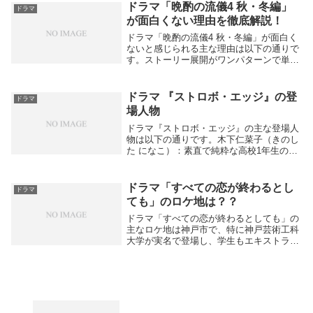
ドラマ「晩酌の流儀4 秋・冬編」
ドラマ
が面白くない理由を徹底解説！
ドラマ「晩酌の流儀4 秋・冬編」が面白く
ないと感じられる主な理由は以下の通りで
す。ストーリー展開がワンパターンで単調
という印象が一部視聴者に強く、ドラマと
しての面白味や深みが不足していると捉え
られることがある。特に物語性を強く求め
ドラマ 『ストロボ・エッジ』の登
ドラマ
る視聴者か...
場人物
ドラマ『ストロボ・エッジ』の主な登場人
物は以下の通りです。木下仁菜子（きのし
た になこ）：素直で純粋な高校1年生の女
子。恋を知らずに過ごしていたが、同級生
の一ノ瀬蓮に出会い初恋の感情を抱く。彼
に告白するが振られるも友達関係を続け
ドラマ「すべての恋が終わるとし
ドラマ
る。カフェ「...
ても」のロケ地は？？
ドラマ「すべての恋が終わるとしても」の
主なロケ地は神戸市で、特に神戸芸術工科
大学が実名で登場し、学生もエキストラと
して参加しています。また、石屋川公園も
重要なシーンの撮影場所として使われてい
ます。さらに、三宮中央通りなど神戸の複
数の場所が舞...