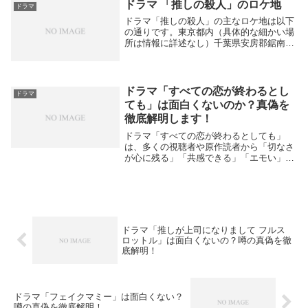
を舞台に、小泉八雲（ラフカディオ・ハー
ドラマ 「推しの殺人」のロケ地
ドラマ
ン）の妻、...
ドラマ「推しの殺人」の主なロケ地は以下
の通りです。東京都内（具体的な細かい場
所は情報に詳述なし）千葉県安房郡鋸南
町：劇中の恋愛リアリティショー「今から
ガチ恋始めます」のシーンの多くがここで
撮影されている。特にGLテラス（貸別
荘）やその向かい...
ドラマ「すべての恋が終わるとし
ドラマ
ても」は面白くないのか？真偽を
徹底解明します！
ドラマ「すべての恋が終わるとしても」
は、多くの視聴者や原作読者から「切なさ
が心に残る」「共感できる」「エモい」と
いった評価が多く、特に10～20代の若年層
を中心に好評の声が目立ちます。
booklive+2作品の特徴・魅力切ない群像ラ
ブストー...
ドラマ「推しが上司になりまして フルス
ロットル」は面白くないの？噂の真偽を徹
底解明！
ドラマ「フェイクマミー」は面白くない？
噂の真偽を徹底解明！