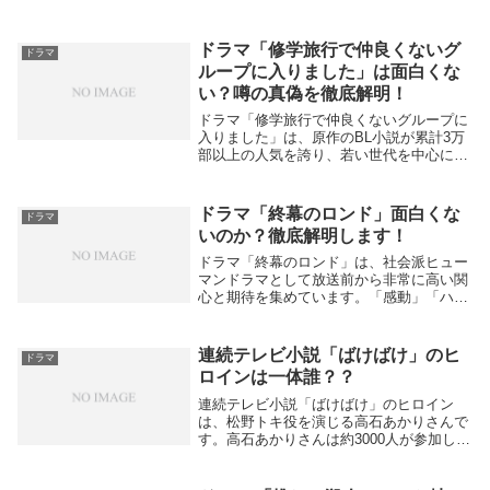
で、平凡で温厚な性格。友達とはクラスが
離れ、修学旅行の班決めで一人ぼっちにな
ってしまうが、同じ中学出身の堀田に誘わ
ドラマ「修学旅行で仲良くないグ
ドラマ
れて、学校の人...
ループに入りました」は面白くな
い？噂の真偽を徹底解明！
ドラマ「修学旅行で仲良くないグループに
入りました」は、原作のBL小説が累計3万
部以上の人気を誇り、若い世代を中心に支
持されています。実写ドラマは2025年10月
18日から関西ローカルのABCテレビ系で放
送開始予定で、平凡な男子高校生が人気
ドラマ「終幕のロンド」面白くな
ドラマ
者...
いのか？徹底解明します！
ドラマ「終幕のロンド」は、社会派ヒュー
マンドラマとして放送前から非常に高い関
心と期待を集めています。「感動」「ハン
カチ必須」「毎週楽しみ」といった前評判
やSNSでの盛り上がりが見られ、特に草彅
剛の主演やオリジナル脚本の緻密さが視聴
連続テレビ小説「ばけばけ」のヒ
ドラマ
者の注目ポ...
ロインは一体誰？？
連続テレビ小説「ばけばけ」のヒロイン
は、松野トキ役を演じる高石あかりさんで
す。高石あかりさんは約3000人が参加した
オーディションから選ばれた21歳の俳優
で、宮崎県出身です。この作品は明治時代