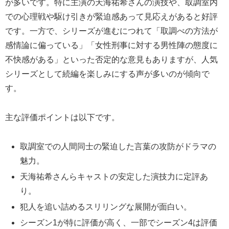
が多いです。特に主演の天海祐希さんの演技や、取調室内
での心理戦や駆け引きが緊迫感あって見応えがあると好評
です。一方で、シリーズが進むにつれて「取調べの方法が
感情論に偏っている」「女性刑事に対する男性陣の態度に
不快感がある」といった否定的な意見もありますが、人気
シリーズとして続編を楽しみにする声が多いのが傾向で
す。
主な評価ポイントは以下です。
取調室での人間同士の緊迫した言葉の攻防がドラマの
魅力。
天海祐希さんらキャストの安定した演技力に定評あ
り。
犯人を追い詰めるスリリングな展開が面白い。
シーズン1が特に評価が高く、一部でシーズン4は評価