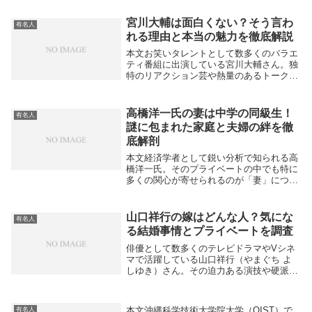
やはり人気声優のプライベートや結婚事情
はファンにとって気になるところですね。
宮川大輔は面白くない？そう言わ
有名人
下野さんは2...
れる理由と本当の魅力を徹底解説
本文お笑いタレントとして数多くのバラエ
ティ番組に出演している宮川大輔さん。独
特のリアクション芸や熱量のあるトークで
人気を集めていますが、一方でネット上で
は「宮川大輔 面白くない」と検索される
こともあります。なぜそのように言われて
高橋洋一氏の妻は中学の同級生！
有名人
しまうのでし...
謎に包まれた家庭と夫婦の絆を徹
底解剖
本文経済学者として鋭い分析で知られる高
橋洋一氏。そのプライベートの中でも特に
多くの関心が寄せられるのが「妻」につい
てです。実は高橋氏の妻は、中学時代の同
級生であり、二人は学生結婚をされていま
す。しかし、妻の名前や顔写真などの詳細
山口祥行の嫁はどんな人？気にな
有名人
な個人情報は...
る結婚事情とプライベートを調査
俳優として数多くのテレビドラマやVシネ
マで活躍している山口祥行（やまぐち よ
しゆき）さん。その迫力ある演技や硬派な
雰囲気から「私生活はどんな人なのだろ
う？」と気になって検索する方も少なくあ
りません。特に「山口祥行 嫁」と調べる
本文沖縄科学技術大学院大学（OIST）で
有名人