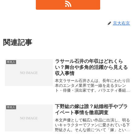
京大右京
関連記事
ラサール石井の年収はどれくら
有名人
い？舞台や多角的活躍から見える
収入事情
本文ラサール石井さんは、長年にわたり日
本のエンタメ業界で第一線を走るタレン
ト・俳優・演出家です。バラエティ番組や
ドラマはもちろん、舞台、政治活動、執筆
など幅ひろいフィールドで活躍しています
が、その年収が気になる方も多いのではな
下野紘の嫁は誰？結婚相手やプラ
有名人
いでしょうか。...
イベート事情を徹底調査
本文声優として幅広い作品に出演し、明る
いキャラクターでファンに愛されている下
野紘さん。そんな彼について「嫁」という
キーワードで検索する人が多いようです。