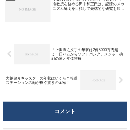
人が多いのは、...
准教授を務める田中和正氏は、記憶のメカ
ニズム解明を目指して先端的な研究を展開
しています。彼は北里大学理学部出身で、
カリフォルニア大学デイヴィス校にて心理
学の博士号を取得し、理化学研究所での脳
神経科学研...
「上沢直之投手の年収は2億5000万円超
え！日ハムからソフトバンク、メジャー挑
戦の道と年俸推移」
大越健介キャスターの年収はいくら？報道
ステーションの顔が稼ぐ驚きの金額！
コメント