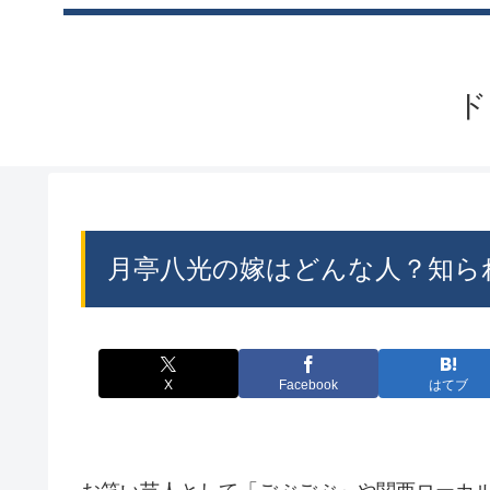
ド
月亭八光の嫁はどんな人？知ら
X
Facebook
はてブ