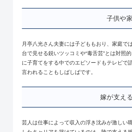
子供や
月亭八光さん夫妻には子どももおり、家庭で
台で見せる鋭いツッコミや“毒舌芸”とは対照
に子育てをする中でのエピソードもテレビで
言われることもしばしばです。
嫁が支え
芸人は仕事によって収入の浮き沈みが激しい