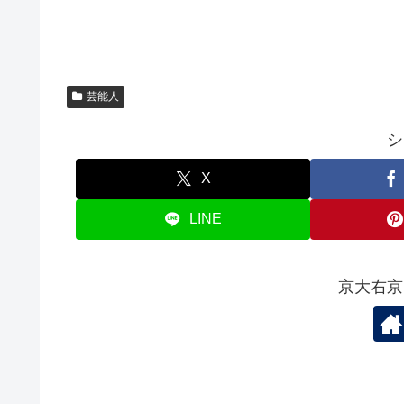
芸能人
シ
X
LINE
京大右京