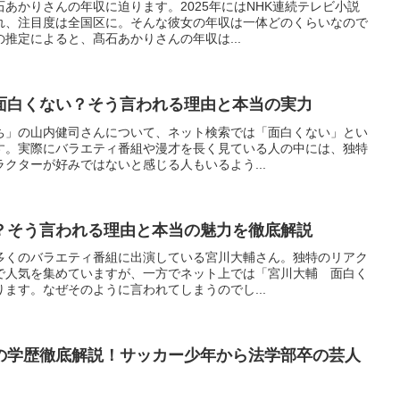
あかりさんの年収に迫ります。2025年にはNHK連続テレビ小説
れ、注目度は全国区に。そんな彼女の年収は一体どのくらいなので
推定によると、髙石あかりさんの年収は...
面白くない？そう言われる理由と本当の実力
ち」の山内健司さんについて、ネット検索では「面白くない」とい
す。実際にバラエティ番組や漫才を長く見ている人の中には、独特
クターが好みではないと感じる人もいるよう...
？そう言われる理由と本当の魅力を徹底解説
多くのバラエティ番組に出演している宮川大輔さん。独特のリアク
で人気を集めていますが、一方でネット上では「宮川大輔 面白く
ます。なぜそのように言われてしまうのでし...
の学歴徹底解説！サッカー少年から法学部卒の芸人