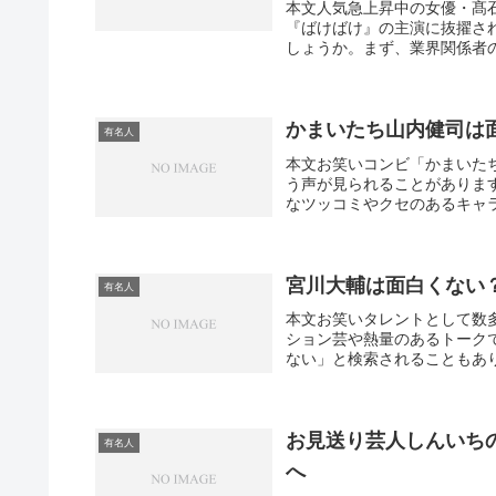
本文人気急上昇中の女優・髙石
『ばけばけ』の主演に抜擢さ
しょうか。まず、業界関係者の
かまいたち山内健司は
有名人
本文お笑いコンビ「かまいた
う声が見られることがありま
なツッコミやクセのあるキャラ
宮川大輔は面白くない
有名人
本文お笑いタレントとして数
ション芸や熱量のあるトーク
ない」と検索されることもあり
お見送り芸人しんいち
有名人
へ