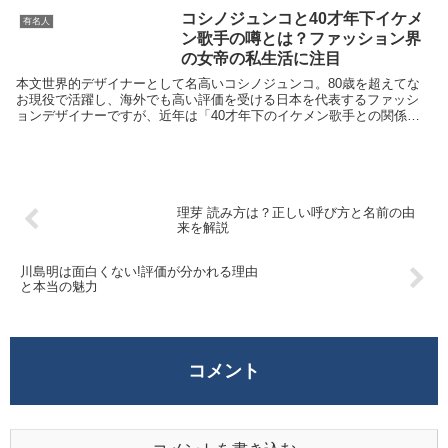
コシノジュンコと40才年下イケメ
有名人
ン歌手の噂とは？ファッション界
の女帝の私生活に注目
本文世界的デザイナーとして名高いコシノジュンコ。80歳を超えてな
お現役で活躍し、海外でも高い評価を受ける日本を代表するファッシ
ョンデザイナーですが、近年は「40才年下のイケメン歌手との関係」
がたびたび話題になっています。コシノジュンコと年下...
理芽 読み方は？正しい呼び方と名前の由
来を解説
川島明は面白くない!評価が分かれる理由
と本当の魅力
コメント