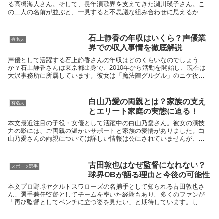
る高橋海人さん。そして、長年演歌界を支えてきた瀬川瑛子さん。こ
の二人の名前が並ぶと、一見すると不思議な組み合わせに思えるかも
しれません。しかし、音楽番組やバラエティ...
石上静香の年収はいくら？声優業
有名人
界での収入事情を徹底解説
声優として活躍する石上静香さんの年収はどのくらいなのでしょう
か？石上静香さんは東京都出身で、2010年から活動を開始し、現在は
大沢事務所に所属しています。彼女は「魔法陣グルグル」のニケ役や
「アークナイツ」のチェン役など、多くの人気作品に出演...
白山乃愛の両親とは？家族の支え
有名人
とエリート家庭の実態に迫る！
本文最近注目の子役・女優として活躍中の白山乃愛さん。彼女の演技
力の影には、ご両親の温かいサポートと家族の愛情がありました。白
山乃愛さんの両親については詳しい情報は公にされていませんが、い
くつかのポイントからその実態が見えてきます。まず白山乃...
古田敦也はなぜ監督になれない？
スポーツ選手
球界OBが語る理由と今後の可能性
本文プロ野球ヤクルトスワローズの名捕手として知られる古田敦也さ
ん。選手兼任監督としてチームを率いた経験もあり、多くのファンが
「再び監督としてベンチに立つ姿を見たい」と期待しています。しか
し、実際には長年「古田敦也は監督になれない」と言われて...