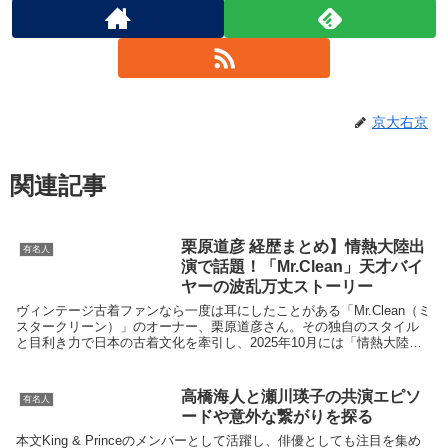
京大右京
関連記事
栗原道彦 経歴まとめ】情熱大陸出
有名人
演で話題！「Mr.Clean」天才バイ
ヤーの波乱万丈ストーリー
ヴィンテージ古着ファンなら一度は耳にしたことがある「Mr.Clean（ミ
スタークリーン）」のオーナー、栗原道彦さん。その独自のスタイル
と目利き力で日本の古着文化を牽引し、2025年10月には「情熱大陸」
出演でも注目を集めました。栗原さんの知...
高橋海人と瀬川瑛子の共演エピソ
有名人
ードや意外な繋がりを探る
本文King & Princeのメンバーとして活躍し、俳優としても注目を集め