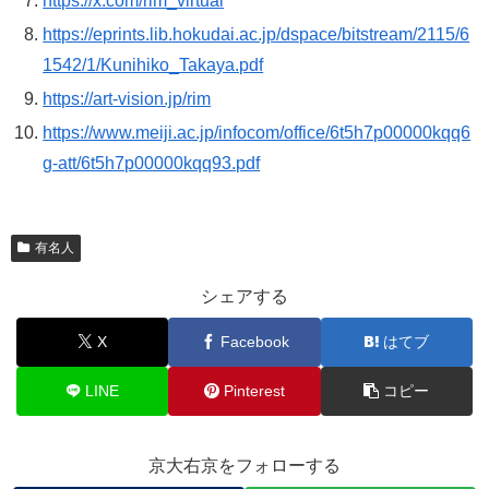
https://x.com/rim_virtual
https://eprints.lib.hokudai.ac.jp/dspace/bitstream/2115/6
1542/1/Kunihiko_Takaya.pdf
https://art-vision.jp/rim
https://www.meiji.ac.jp/infocom/office/6t5h7p00000kqq6
g-att/6t5h7p00000kqq93.pdf
有名人
シェアする
X
Facebook
はてブ
LINE
Pinterest
コピー
京大右京をフォローする