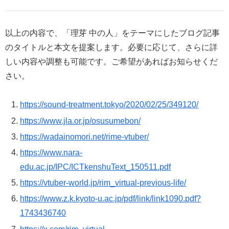
以上の内容で、「理芽 中の人」をテーマにしたブログ記事
のタイトルと本文を提案します。必要に応じて、さらに詳
しい内容や調整も可能です。ご希望があればお知らせくだ
さい。
https://sound-treatment.tokyo/2020/02/25/349120/
https://www.jla.or.jp/osusumebon/
https://wadainomori.net/rime-vtuber/
https://www.nara-
edu.ac.jp/IPC/ICTkenshuText_150511.pdf
https://vtuber-world.jp/rim_virtual-previous-life/
https://www.z.k.kyoto-u.ac.jp/pdf/link/link1090.pdf?
1743436740