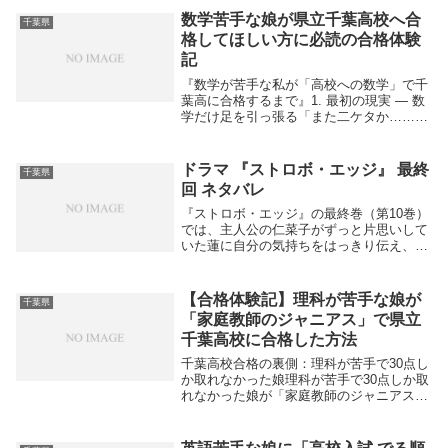
数学苦手な娘が県立千葉高校へ合
千葉県
格してほしい方に必読の合格体験
記
『数学が苦手な私が「高校への数学」で千
葉高に合格するまで』1. 最初の現実 ― 数
学だけ足を引っ張る「また二ケタか……」
冬の期末テスト。答案用紙の端に書かれた
「24点」が、蛍光灯に照らされて目に焼き
付いた。国語や英語は平均以上。でも数学
ドラマ 『ストロボ・エッジ』 最終
千葉県
だけ...
回 ネタバレ
『ストロボ・エッジ』の最終巻（第10巻）
では、主人公の仁菜子がずっと片思いして
いた蓮に自分の気持ちをはっきり伝え、つ
いに2人の想いが結ばれます。仁菜子は一
度、蓮の友人である安堂に優しくされても
自分の本当の気持ちに気づき、涙ながらに
【合格体験記】理科が苦手な娘が
千葉県
「私は蓮く...
「家庭教師のジャニアス」で県立
千葉高校に合格した方法
千葉高校合格の裏側：理科が苦手で30点し
か取れなかった娘理科が苦手で30点しか取
れなかった娘が「家庭教師のジャニアス」
と出会い、苦手を克服し県立千葉高校に合
格！体験記から勉強法と成功の秘訣を紹介
します。「国語や英語は得意なのに、理科