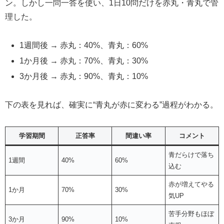
ン。しかし一問一答を使い、1日10問だけを赤丸・青丸で管
理した。
1週間後 → 赤丸：40%、青丸：60%
1か月後 → 赤丸：70%、青丸：30%
3か月後 → 赤丸：90%、青丸：10%
下の表を見れば、確実に“青丸が赤に変わる”過程がわかる。
学習期間
正答率
間違い率
コメント
青だらけで落ち
1週間
40%
60%
込む
赤が増えてやる
1か月
70%
30%
気UP
苦手分野もほぼ
3か月
90%
10%