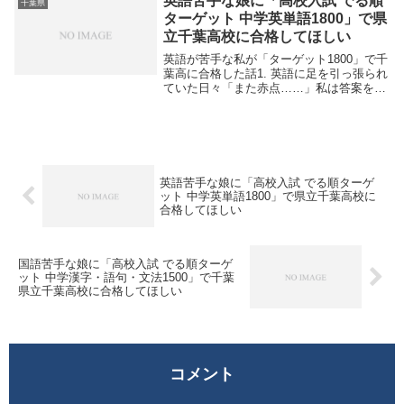
英語苦手な娘に「高校入試 でる順
千葉県
だけはど...
ターゲット 中学英単語1800」で県
立千葉高校に合格してほしい
英語が苦手な私が「ターゲット1800」で千
葉高に合格した話1. 英語に足を引っ張られ
ていた日々「また赤点……」私は答案を机
に叩きつけ、深いため息をついた。得意な
数学や理科では点が取れるのに、英語だけ
がどうしても伸びない。県立千葉高校を目
指す...
英語苦手な娘に「高校入試 でる順ターゲ
ット 中学英単語1800」で県立千葉高校に
合格してほしい
国語苦手な娘に「高校入試 でる順ターゲ
ット 中学漢字・語句・文法1500」で千葉
県立千葉高校に合格してほしい
コメント