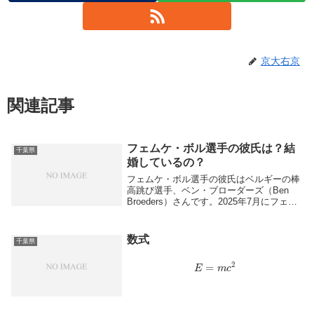
京大右京
関連記事
フェムケ・ボル選手の彼氏は？結
千葉県
婚しているの？
フェムケ・ボル選手の彼氏はベルギーの棒
高跳び選手、ベン・ブローダーズ（Ben
Broeders）さんです。2025年7月にフェム
ケ・ボル選手は結婚を自身のSNSで発表し
ており、結婚していることが確認されてい
ます。お二人は陸上界のビッグカップ...
数式
千葉県
E
=
m
c
2