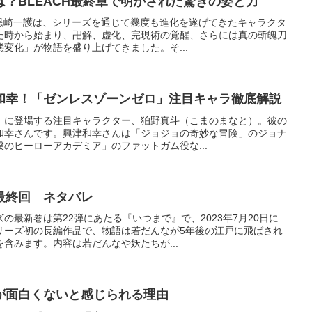
？BLEACH最終章で明かされた驚きの姿と力
・黒崎一護は、シリーズを通じて幾度も進化を遂げてきたキャラクタ
た時から始まり、卍解、虚化、完現術の覚醒、さらには真の斬魄刀
変化」が物語を盛り上げてきました。そ...
和幸！「ゼンレスゾーンゼロ」注目キャラ徹底解説
」に登場する注目キャラクター、狛野真斗（こまのまなと）。彼の
和幸さんです。興津和幸さんは「ジョジョの奇妙な冒険」のジョナ
のヒーローアカデミア」のファットガム役な...
最終回 ネタバレ
の最新巻は第22弾にあたる『いつまで』で、2023年7月20日に
リーズ初の長編作品で、物語は若だんなが5年後の江戸に飛ばされ
含みます。内容は若だんなや妖たちが...
が面白くないと感じられる理由