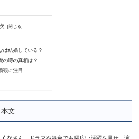
次
なは結婚している？
愛の噂の真相は？
婚観に注目
本文
さくな
さん。ドラマや舞台でも幅広い活躍を見せ、演