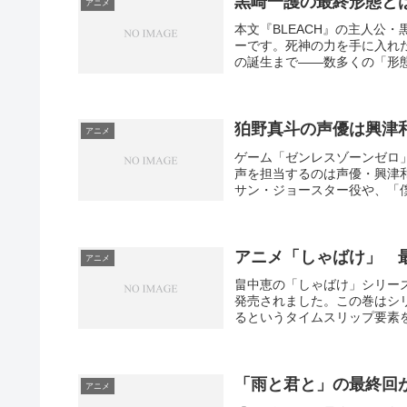
黒崎一護の最終形態とは
アニメ
本文『BLEACH』の主人公
ーです。死神の力を手に入れ
の誕生まで――数多くの「形態
狛野真斗の声優は興津
アニメ
ゲーム「ゼンレスゾーンゼロ
声を担当するのは声優・興津
サン・ジョースター役や、「僕
アニメ「しゃばけ」 
アニメ
畠中恵の「しゃばけ」シリーズ
発売されました。この巻はシ
るというタイムスリップ要素を
「雨と君と」の最終回
アニメ