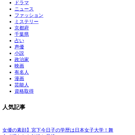
ドラマ
ニュース
ファッション
ミステリー
京都府
千葉県
占い
声優
小説
政治家
映画
有名人
漫画
芸能人
資格取得
人気記事
女優の素顔】宮下今日子の学歴は日本女子大学！舞