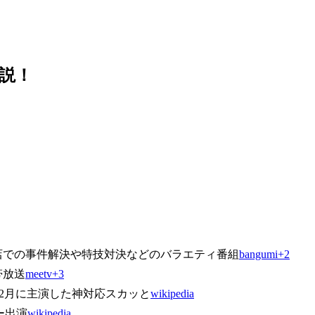
。
説！
店での事件解決や特技対決などのバラエティ番組
bangumi+2
帯放送
meetv+3
年2月に主演した神対応スカッと
wikipedia
ー出演
wikipedia