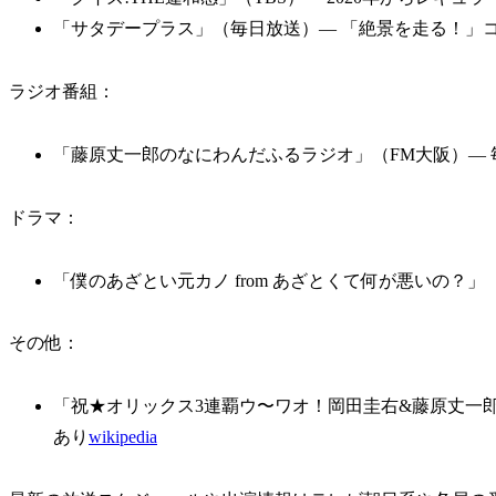
「サタデープラス」（毎日放送）— 「絶景を走る！」コ
ラジオ番組：
「藤原丈一郎のなにわんだふるラジオ」（FM大阪）— 毎週
ドラマ：
「僕のあざとい元カノ from あざとくて何が悪いの？」（
その他：
「祝★オリックス3連覇ウ〜ワオ！岡田圭右&藤原丈一郎
あり
wikipedia