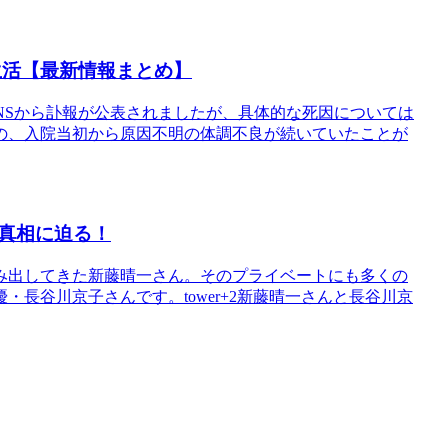
生活【最新情報まとめ】
式SNSから訃報が公表されましたが、具体的な死因については
の、入院当初から原因不明の体調不良が続いていたことが
真相に迫る！
み出してきた新藤晴一さん。そのプライベートにも多くの
長谷川京子さんです。tower+2新藤晴一さんと長谷川京