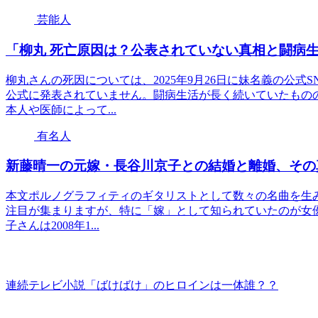
芸能人
「柳丸 死亡原因は？公表されていない真相と闘病
柳丸さんの死因については、2025年9月26日に妹名義の公
公式に発表されていません。闘病生活が長く続いていたもの
本人や医師によって...
有名人
新藤晴一の元嫁・長谷川京子との結婚と離婚、その
本文ポルノグラフィティのギタリストとして数々の名曲を生
注目が集まりますが、特に「嫁」として知られていたのが女優・
子さんは2008年1...
連続テレビ小説「ばけばけ」のヒロインは一体誰？？