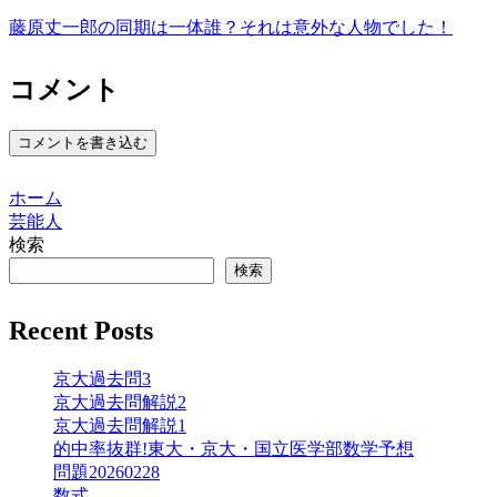
藤原丈一郎の同期は一体誰？それは意外な人物でした！
コメント
コメントを書き込む
ホーム
芸能人
検索
検索
Recent Posts
京大過去問3
京大過去問解説2
京大過去問解説1
的中率抜群!東大・京大・国立医学部数学予想
問題20260228
数式