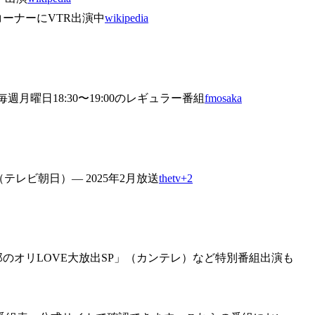
ーナーにVTR出演中
wikipedia
月曜日18:30〜19:00のレギュラー番組
fmosaka
テレビ朝日）— 2025年2月放送
thetv+2
のオリLOVE大放出SP」（カンテレ）など特別番組出演も