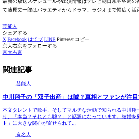
最新の放送スケジュールや出演情報はテレビ朝日系や各局の
て藤原丈一郎はバラエティからドラマ、ラジオまで幅広く活
芸能人
シェアする
X
Facebook
はてブ
LINE
Pinterest
コピー
京大右京をフォローする
京大右京
関連記事
芸能人
中川翔子の「双子出産」は嘘？真相とファンが注目
本文タレントで歌手、そしてマルチな活動で知られる中川翔
り、「本当？それとも嘘？」と話題になっています。結婚を
ト」に大きな関心が寄せられて...
有名人