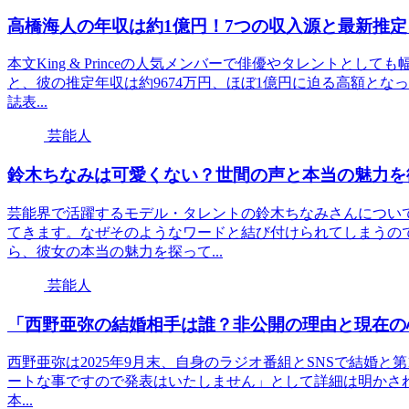
高橋海人の年収は約1億円！7つの収入源と最新推
本文King & Princeの人気メンバーで俳優やタレントとし
と、彼の推定年収は約9674万円、ほぼ1億円に迫る高額と
誌表...
芸能人
鈴木ちなみは可愛くない？世間の声と本当の魅力を
芸能界で活躍するモデル・タレントの鈴木ちなみさんについ
てきます。なぜそのようなワードと結び付けられてしまうの
ら、彼女の本当の魅力を探って...
芸能人
「西野亜弥の結婚相手は誰？非公開の理由と現在の
西野亜弥は2025年9月末、自身のラジオ番組とSNSで結婚
ートな事ですので発表はいたしません」として詳細は明かされておら
本...