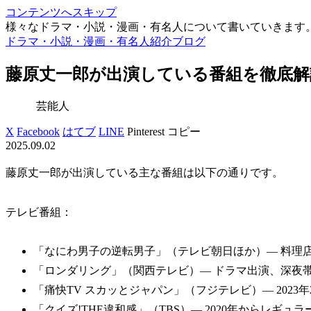
コンテンツへスキップ
様々なドラマ・小説・漫画・有名人について書いていきます
ドラマ・小説・漫画・有名人紹介ブログ
藤原丈一郎が出演している番組を徹底解
芸能人
X
Facebook
はてブ
LINE
Pinterest
コピー
2025.09.02
藤原丈一郎が出演している主な番組は以下の通りです。
テレビ番組：
「なにわ男子の逆転男子」（テレビ朝日ほか）— 料理
「ロンダリング」（関西テレビ）— ドラマ出演、深夜
「痛快TV スカッとジャパン」（フジテレビ）— 2023
「クイズ!THE違和感」（TBS）— 2020年からレギュラ