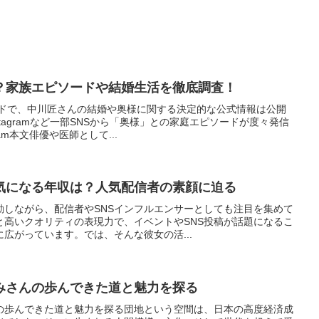
？家族エピソードや結婚生活を徹底調査！
ードで、中川匠さんの結婚や奥様に関する決定的な公式情報は公開
tagramなど一部SNSから「奥様」との家庭エピソードが度々発信
am本文俳優や医師として...
気になる年収は？人気配信者の素顔に迫る
動しながら、配信者やSNSインフルエンサーとしても注目を集めて
と高いクオリティの表現力で、イベントやSNS投稿が話題になるこ
広がっています。では、そんな彼女の活...
みさんの歩んできた道と魅力を探る
の歩んできた道と魅力を探る団地という空間は、日本の高度経済成