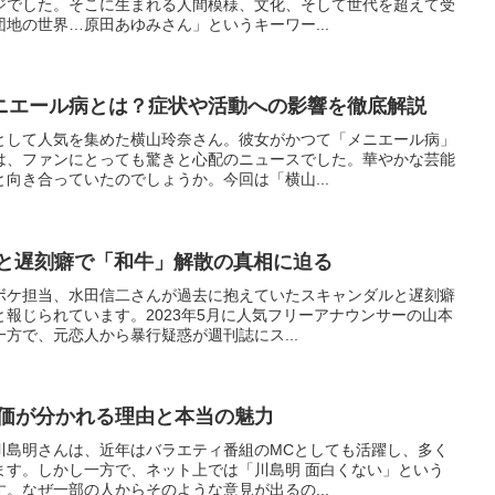
ジでした。そこに生まれる人間模様、文化、そして世代を超えて受
地の世界…原田あゆみさん」というキーワー...
ニエール病とは？症状や活動への影響を徹底解説
として人気を集めた横山玲奈さん。彼女がかつて「メニエール病」
は、ファンにとっても驚きと心配のニュースでした。華やかな芸能
向き合っていたのでしょうか。今回は「横山...
ルと遅刻癖で「和牛」解散の真相に迫る
ボケ担当、水田信二さんが過去に抱えていたスキャンダルと遅刻癖
報じられています。2023年5月に人気フリーアナウンサーの山本
方で、元恋人から暴行疑惑が週刊誌にス...
評価が分かれる理由と本当の魅力
川島明さんは、近年はバラエティ番組のMCとしても活躍し、多く
ます。しかし一方で、ネット上では「川島明 面白くない」という
。なぜ一部の人からそのような意見が出るの...