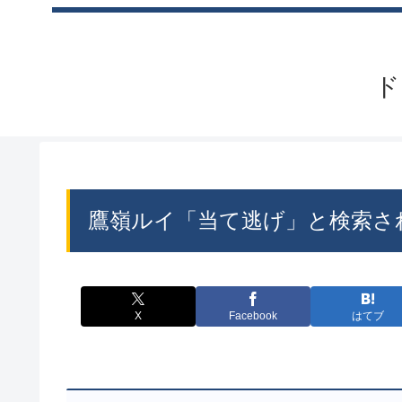
ド
鷹嶺ルイ「当て逃げ」と検索さ
X
Facebook
はてブ