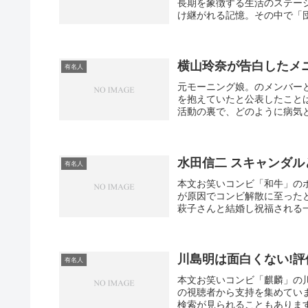
長期を象徴する生活のステー
け継がれる記憶。その中で「団
横山玲奈が告白したメ
有名人
元モーニング娘。のメンバー
を抱えていたと公表したこと
活動の裏で、どのように病気と
水田信二 スキャンダ
有名人
本文お笑いコンビ「和牛」の
が原因でコンビ解散に至ったと
萩子さんと結婚し祝福される一
川島明は面白くない!
有名人
本文お笑いコンビ「麒麟」の
の視聴者から支持を集めてい
検索が見られることもあります