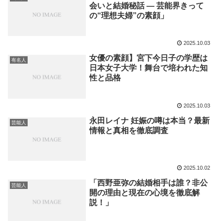
会いと結婚秘話 ― 芸能界きって
の“理想夫婦”の素顔」
2025.10.03
女優の素顔】宮下今日子の学歴は
有名人
日本女子大学！舞台で培われた知
性と品格
2025.10.03
永田レイナ 妊娠の噂は本当？最新
芸能人
情報と真相を徹底調査
2025.10.02
「西野亜弥の結婚相手は誰？非公
芸能人
開の理由と現在の心境を徹底解
説！」