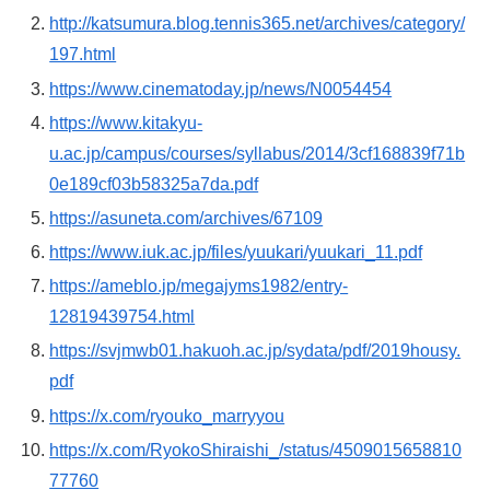
http://katsumura.blog.tennis365.net/archives/category/
197.html
https://www.cinematoday.jp/news/N0054454
https://www.kitakyu-
u.ac.jp/campus/courses/syllabus/2014/3cf168839f71b
0e189cf03b58325a7da.pdf
https://asuneta.com/archives/67109
https://www.iuk.ac.jp/files/yuukari/yuukari_11.pdf
https://ameblo.jp/megajyms1982/entry-
12819439754.html
https://svjmwb01.hakuoh.ac.jp/sydata/pdf/2019housy.
pdf
https://x.com/ryouko_marryyou
https://x.com/RyokoShiraishi_/status/4509015658810
77760