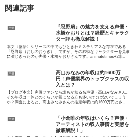
関連記事
『忍野扇』の魅力を支える声優・
声優
水橋かおりとは？経歴とキャラク
ター評も徹底解説！
本文〈物語〉シリーズの中でもひときわミステリアスな存在である
「忍野扇（おしのおうぎ）」ですが、その独特なキャラクターを見事
に演じきったのが声優・水橋かおりさんです。animatetimes+2水橋
かおりさんは1974年8月28日生まれ、北海...
高山みなみの年収は約1600万
声優
円！声優業界のトップクラスの収
入とは？
【ブログ本文】声優ファンなら誰もが知る名声優・高山みなみさん。
その年収は一体どのくらいか気になる方も多いのではないでしょう
か？調査によると、高山みなみさんの推定年収は約1600万円とされ
ており、日本人の平均年収の約4倍、声優業界の平均年収の...
「小倉唯の年収はいくら？声優・
声優
アーティストの収入事情と実態を
徹底解説！」