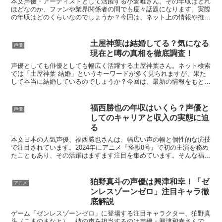
本文声優・アーティストとして活躍する小倉唯さん。その年収はどれ
ほどなのか、ファンや業界関係者の間でも度々話題になります。実際
の年収はどのくらいなのでしょうか？今回は、ネット上の情報や推定
をもとに、小倉唯さんの収入事情について徹底解説します。...
土屋神葉は結婚してる？気になる
声優
現在と噂の真相を徹底調査！
声優としても俳優としても幅広く活躍する土屋神葉さん。ネット検索
では「土屋神葉 結婚」というキーワードが多く見られますが、果た
して本当に結婚しているのでしょうか？今回は、最新の情報をもとに
土屋神葉さんの結婚にまつわる噂や、現在の活躍についてま...
福西勝也の年収はいくら？声優と
声優
してのキャリアと収入の実態に迫
る
本文日本の人気声優、福西勝也さんは、幅広い声の幅と個性的な演技
で注目されています。2024年にアニメ『怪獣8号』で初の主演を務め
たこともあり、その活躍はますます注目を集めています。そんな福西
勝也さんの年収はいったいどのくらいなのでしょうか。...
狛野真斗の声優は興津和幸！「ゼ
アニメ
ンレスゾーンゼロ」注目キャラ徹
底解説
ゲーム「ゼンレスゾーンゼロ」に登場する注目キャラクター、狛野真
斗（こまのまなと）。彼の声を担当するのは声優・興津和幸さんで