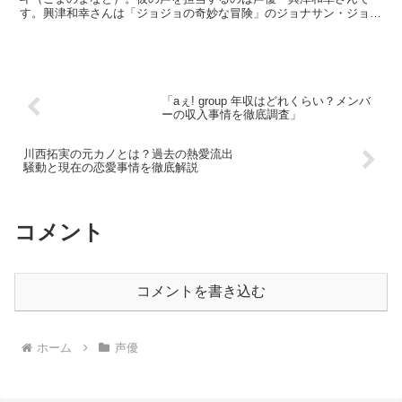
す。興津和幸さんは「ジョジョの奇妙な冒険」のジョナサン・ジョー
スター役や、「僕のヒーローアカデミア」のファットガム役な...
「aぇ! group 年収はどれくらい？メンバ
ーの収入事情を徹底調査」
川西拓実の元カノとは？過去の熱愛流出
騒動と現在の恋愛事情を徹底解説
コメント
コメントを書き込む
ホーム
声優