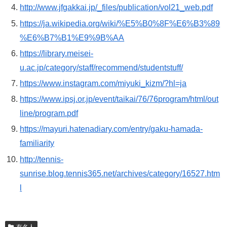
http://www.jfgakkai.jp/_files/publication/vol21_web.pdf
https://ja.wikipedia.org/wiki/%E5%B0%8F%E6%B3%89
%E6%B7%B1%E9%9B%AA
https://library.meisei-
u.ac.jp/category/staff/recommend/studentstuff/
https://www.instagram.com/miyuki_kizm/?hl=ja
https://www.ipsj.or.jp/event/taikai/76/76program/html/out
line/program.pdf
https://mayuri.hatenadiary.com/entry/gaku-hamada-
familiarity
http://tennis-
sunrise.blog.tennis365.net/archives/category/16527.htm
l
有名人