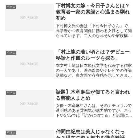
下村博文の嫁・今日子さんとは？
有名人
教育者一家の素顔と心温まる馴れ
初め
下村博文氏の妻は「下村今日子さん」で、
高学歴かつ教育関係に携わる女性として知
られています。二人のなれそめや家族構
成、今日子さんの経歴は、教育者一家とし
ての温かなエピソードが印象的です。
word-is-love+2本文例下村博文さんの支え
「村上龍の若い頃とは？デビュー
有名人
とな...
秘話と作風のルーツを探る」
本文村上龍は日本現代文学を代表する作家
の一人であり、映画監督やテレビでの評論
活動など、多方面で存在感を示してきまし
た。そんな彼の若い頃を振り返ると、現在
の大胆な作風や社会に斬り込む視点の原点
が見えてきます。長崎県佐世保市で育った
話題】木竜麻生が似てると言われ
有名人
村上龍は、幼...
る芸能人まとめ
女優・木竜麻生さんは、そのナチュラルで
透明感のある雰囲気が魅力的ですが、ネッ
トやSNSでは「誰かに似てる」と話題にな
ることがよくあります。では実際に、ファ
ンや視聴者の間で名前が挙がっている“似
ている芸能人”にはどんな人がいるのでし
仲間由紀恵は美人じゃなくなっ
有名人
ょうか。ま...
た？現在の姿と魅力を徹底検証