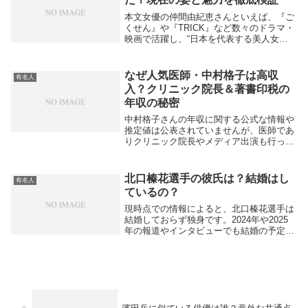
本文女優の仲間由紀恵さんといえば、『ご
くせん』や『TRICK』など数々のドラマ・
映画で活躍し、“日本を代表する美人女
優”の一人として長年親しまれてきまし
た。ところが近年、ネット上では「仲間由
紀恵 美人じゃなくなった」といった声が
なぜ人気医師・中村格子は高収
有名人
ちらほら見ら...
入？クリニック院長＆著書印税の
年収の秘密
中村格子さんの年収に関する公式な情報や
推定値は公表されていませんが、医師であ
りクリニック院長やメディア出演も行って
いるため、推定として高い収入が想定され
ます。killy+1本文案中村格子さんは、
KAKUKOスポーツクリニック院長であり整
北口榛花選手の彼氏は？結婚はし
有名人
形外...
ているの？
現時点での情報によると、北口榛花選手は
結婚しておらず独身です。2024年や2025
年の報道やインタビューでも結婚の予定は
ないと本人が明言しており、交際情報や結
婚相手に関する公式な発表はありません。
また、彼女は現在チェコを拠点にトレーニ
ングに...