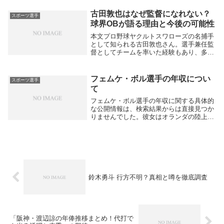
2020年東京オリンピック...
古田敦也はなぜ監督になれない？
スポーツ選手
球界OBが語る理由と今後の可能性
本文プロ野球ヤクルトスワローズの名捕手
として知られる古田敦也さん。選手兼任監
督としてチームを率いた経験もあり、多く
のファンが「再び監督としてベンチに立つ
姿を見たい」と期待しています。しかし、
実際には長年「古田敦也は監督になれな
フェムケ・ボル選手の年収につい
スポーツ選手
い」と言われて...
て
フェムケ・ボル選手の年収に関する具体的
な公開情報は、検索結果からは直接見つか
りませんでした。彼女はオランダの陸上競
技選手として世界的に活躍しており、東京
オリンピック等の国際大会でのメダル獲得
実績があり、スポンサー契約や広告収入な
ども含めると...
鈴木勇斗 行方不明？真相と噂を徹底調査
「阪神・渡辺諒の年俸推移まとめ！代打で