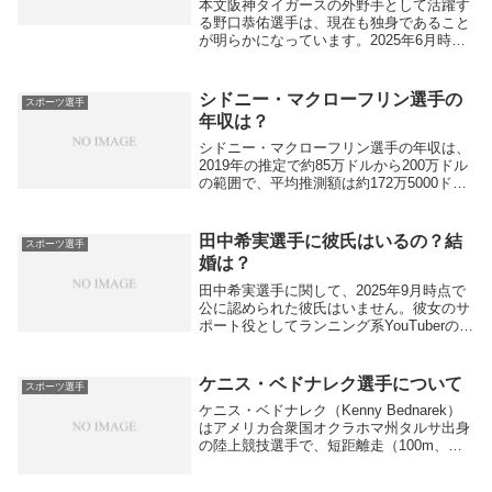
本文阪神タイガースの外野手として活躍す
る野口恭佑選手は、現在も独身であること
が明らかになっています。2025年6月時点
の情報によると、野口選手は結婚しておら
ず、彼のチームメイトの中には結婚してい
る選手も多い一方で、野口選手は独身のま
シドニー・マクローフリン選手の
スポーツ選手
まです。...
年収は？
シドニー・マクローフリン選手の年収は、
2019年の推定で約85万ドルから200万ドル
の範囲で、平均推測額は約172万5000ドル
と言われています。彼女は2018年10月にニ
ューバランスとプロ契約を結び、スポンサ
ー契約の交渉も行われていたため...
田中希実選手に彼氏はいるの？結
スポーツ選手
婚は？
田中希実選手に関して、2025年9月時点で
公に認められた彼氏はいません。彼女のサ
ポート役としてランニング系YouTuberの田
村丈哉さん（たむじょー）との親しい関係
が噂されることがありますが、交際関係と
は確認されておらず、あくまで仲間やサ
ケニス・ベドナレク選手について
スポーツ選手
ポ...
ケニス・ベドナレク（Kenny Bednarek）
はアメリカ合衆国オクラホマ州タルサ出身
の陸上競技選手で、短距離走（100m、
200m）を専門としています。1998年10月
14日生まれの26歳（2025年時点）で、