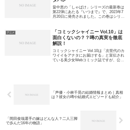
畠中恵の「しゃばけ」シリーズの最新巻は
第22弾にあたる『いつまで』で、2023年7
月20日に発売されました。この巻はシリー
ズ初の長編作品で、物語は若だんなが5年
後の江戸に飛ばされるというタイムスリッ
プ要素を含みます。内容は若だんなや妖た
「コミックシャイニー Vol.10」は
アニメ
ちが...
面白くないの？？噂の真実を徹底
解説！
コミックシャイニー Vol.10は「次世代のカ
ワイイをアナタにお届けする」と宣伝され
ている美少女Webコミック誌ですが、公開
されたユーザーレビュー数は非常に少な
く、現時点で大手配信サイトや電子書籍ス
トアでの明確な評価・感想投稿は見つかっ
てい...
「声優・小林千晃の結婚情報まとめ｜真相
は？彼女の噂や結婚式エピソードも紹介」
「岡田俊哉選手の嫁はどんな人？二人三脚
で歩んだ16年の物語」