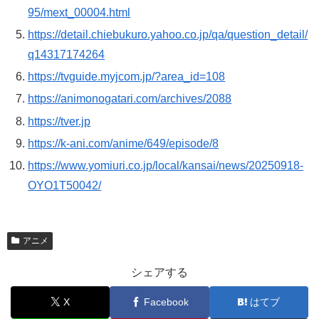
95/mext_00004.html
https://detail.chiebukuro.yahoo.co.jp/qa/question_detail/
q14317174264
https://tvguide.myjcom.jp/?area_id=108
https://animonogatari.com/archives/2088
https://tver.jp
https://k-ani.com/anime/649/episode/8
https://www.yomiuri.co.jp/local/kansai/news/20250918-
OYO1T50042/
アニメ
シェアする
X
Facebook
はてブ