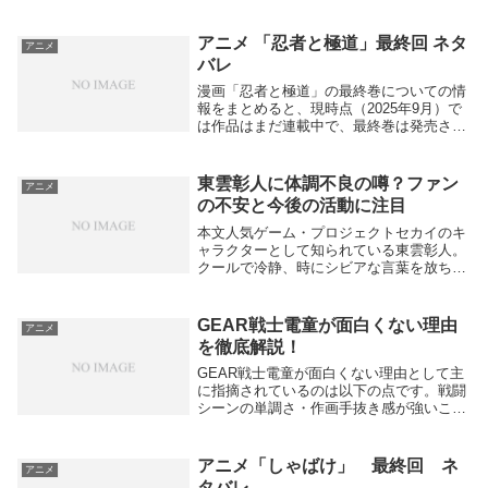
あり、2025年9月時点で打ち切りや最終巻
の公式発表はありません。作品は講談社の
月刊アフタヌーンおよび電子版マガジンポ
アニメ 「忍者と極道」最終回 ネタ
アニメ
ケットで...
バレ
漫画「忍者と極道」の最終巻についての情
報をまとめると、現時点（2025年9月）で
は作品はまだ連載中で、最終巻は発売され
ていません。最新刊は14巻が2024年11月
13日に発売予定で、15巻の発売予想は
2025年4月から7月頃とされていますが...
東雲彰人に体調不良の噂？ファン
アニメ
の不安と今後の活動に注目
本文人気ゲーム・プロジェクトセカイのキ
ャラクターとして知られている東雲彰人。
クールで冷静、時にシビアな言葉を放ちな
がらも仲間想いな一面を見せる彼は、多く
のファンから支持を集めています。そんな
彼の名前とともに、最近SNSや検索で「体
GEAR戦士電童が面白くない理由
アニメ
調不良」と...
を徹底解説！
GEAR戦士電童が面白くない理由として主
に指摘されているのは以下の点です。戦闘
シーンの単調さ・作画手抜き感が強いこ
と。特にDW装備しての戦闘がパターン化
しており、「DW装備→ファイナルアタッ
クで勝利」という繰り返しが多い。敵が倒
アニメ「しゃばけ」 最終回 ネ
アニメ
れる描写も多...
タバレ