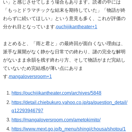
い」と感じさせてしまう場合もあります。読者の中には
「もっとドラマチックな結末を期待していた」「物語が終
わらずに続いてほしい」という意見も多く、これが評価の
分かれ目となっています.
ouchijikantheater+1
まとめると、「雨と君と」の最終回が面白くない理由は、
派手な展開がなく静かな日常での終わり、謎の完全な解明
がないまま余韻を残す終わり方、そして物語がまだ完結し
ていないため完結感が薄い点にありま
す.
mangaloversroom+1
https://ouchijikantheater.com/archives/5848
https://detail.chiebukuro.yahoo.co.jp/qa/question_detail/
q12293946797
https://mangaloversroom.com/ametokimito/
https://www.mext.go.jp/b_menu/shingi/chousa/shotou/1