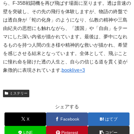
ら、F-35B戦闘機を再び飛ばす場面に至ります。透は音速の
壁を突破し、その先の飛行を体験しますが、物語の終盤で
は透自身が「蛇の化身」のようになり、仏教の精神や三島
由紀夫の思想にも触れながら、「護国」や「自由」をテー
マにした深い内省が描かれています。最後は、夢中になれ
るものを持つ人間の生き様や精神的な救いが描かれ、希望
を感じさせる結末となっています。全体として、飛ぶこと
に憧れ命を賭けた透の人生と、自らの信じる道を貫く姿が
象徴的に表現されています.
booklive+3
ミステリー
シェアする
X
Facebook
はてブ
LINE
Pinterest
コピー