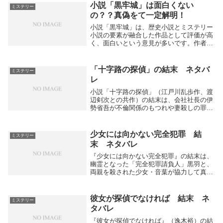
策略通り...
小説「黒牢城」は面白くない
ミステリー
の？？真偽をて一定解明！
小説「黒牢城」は、歴史小説とミステリー
小説の要素が融合した作品として評価が高
く、面白いという意見が多いです。作者の
米澤穂信さんが戦国時代の籠城戦の中で起
きるミステリー事件を描き、登場人物の心
理描写や歴史的背景がしっかり緻密に描か
「十字路の探偵」の結末 ネタバ
ミステリー
れているため...
レ
小説「十字路の探偵」（江戸川乱歩作、渡
辺剣次との共作）の結末は、会社社長の伊
勢省吾が不倫関係のもつれや妻殺しの罪を
犯し、その隠蔽のために殺人を重ねるも、
元刑事の花田警部によって全ての真相が暴
かれるというものです。省吾は追い詰めら
少女には向かない完全犯罪 結
ミステリー
れて自殺し、...
末 ネタバレ
『少女には向かない完全犯罪』の結末は、
幽霊となった「完全犯罪請負人」黒羽と、
両親を殺された少女・音葉が協力して真犯
人を探し出し、復讐を遂げようとする物語
ですが、終盤は怒涛のどんでん返しが連続
します。booklog+1結末の概要黒羽は屋上
彼女が探偵でなければ 結末 ネ
ミステリー
から...
タバレ
『彼女が探偵でなければ』（逸木裕）の結