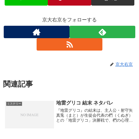
京大右京をフォローする
京大右京
関連記事
地雷グリコ 結末 ネタバレ
ミステリー
『地雷グリコ』の結末は、主人公・射守矢
真兎（まと）が生徒会代表の椚（くぬぎ）
との「地雷グリコ」決勝戦で、椚の心理や
性格を巧みに利用した「連鎖爆破」戦法に
よって逆転勝利を収める展開です。
wittale+1クライマックスの流れ序盤は椚の