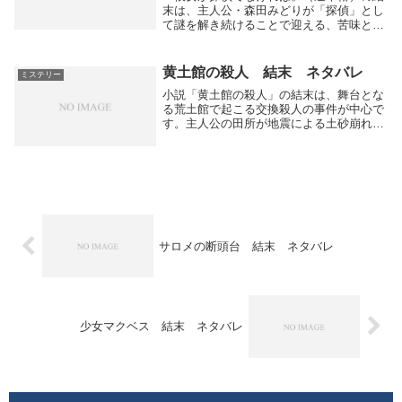
末は、主人公・森田みどりが「探偵」とし
て謎を解き続けることで迎える、苦味と成
長を描いたラストです。note+4物語の終盤
と結末・みどりは〈子どもたち〉をめぐる
さまざまな謎を次々と解決していきます
黄土館の殺人 結末 ネタバレ
ミステリー
が、それ...
小説「黄土館の殺人」の結末は、舞台とな
る荒土館で起こる交換殺人の事件が中心で
す。主人公の田所が地震による土砂崩れで
名探偵の葛城から引き離され、単独で連続
殺人に巻き込まれます。事件の真相は、交
換殺人によるトリックで犯人は２人おり、
葛城は犯人や...
サロメの断頭台 結末 ネタバレ
少女マクベス 結末 ネタバレ