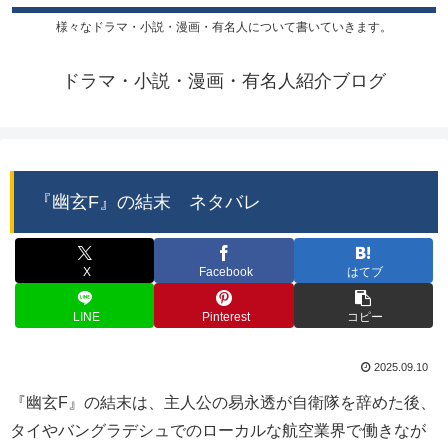
様々なドラマ・小説・漫画・有名人について書いていきます。
ドラマ・小説・漫画・有名人紹介ブログ
『幽玄F』の結末 ネタバレ
X
Facebook
はてブ
LINE
Pinterest
コピー
2025.09.10
『幽玄F』の結末は、主人公の易永透が自衛隊を辞めた後、
タイやバングラデシュでのローカルな航空業界で働きなが