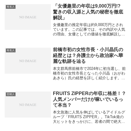
「女優趣里の年収は9,000万円!?
有名人
驚きの収入源と人気の秘密を徹底
解説」
女優趣里の推定年収は約9,000万円とされ
ています。この記事では、その内訳や人気
の理由、女優としての価値を徹底解説しま
す。gbsfakbnvzitlor+3本文近年、朝ドラ
『ブギウギ』主演やドラマ「モンスター」
など話題作が相次ぎ、実力派女優...
前橋市初の女性市長・小川晶氏の
有名人
経歴とは？弁護士から政治家へ華
麗な軌跡を辿る
本文群馬県前橋市で2024年に初当選し、前
橋市初の女性市長となった小川晶（おがわ
あきら）氏の経歴を詳しく紹介します。42
歳という若さで市政の最前線に立つ彼女
は、弁護士としてのキャリアを経て、政治
の道へと進んできました。幼少期から弁護
FRUITS ZIPPERの年収に格差！？
芸能人
士へ1...
人気メンバーだけが稼いでいるっ
て本当？
本文急激に人気を伸ばしているアイドルグ
ループ「FRUITS ZIPPER」。TikTok発の
大ヒットをきっかけに、若者の間で絶大な
支持を集めていますが、裏では「年収に大
きな格差があるのでは？」という噂がささ