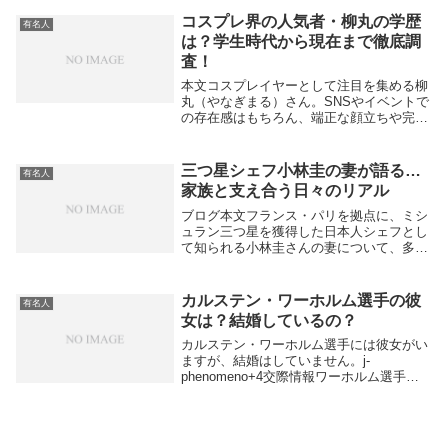
やかれています。人気メンバーと不人...
コスプレ界の人気者・柳丸の学歴
有名人
は？学生時代から現在まで徹底調
査！
本文コスプレイヤーとして注目を集める柳
丸（やなぎまる）さん。SNSやイベントで
の存在感はもちろん、端正な顔立ちや完成
度の高いコスプレで多くのファンを魅了し
ています。そんな柳丸さんについて、「学
歴はどうなの？」「どんな学生時代を過ご
三つ星シェフ小林圭の妻が語る…
有名人
していたの...
家族と支え合う日々のリアル
ブログ本文フランス・パリを拠点に、ミシ
ュラン三つ星を獲得した日本人シェフとし
て知られる小林圭さんの妻について、多く
の人が興味を持っています。実は、小林さ
んの妻は最近、強盗事件に巻き込まれ自宅
で重傷を負うという大変な経験をしまし
カルステン・ワーホルム選手の彼
有名人
た。しかし、二...
女は？結婚しているの？
カルステン・ワーホルム選手には彼女がい
ますが、結婚はしていません。j-
phenomeno+4交際情報ワーホルム選手
は、ノルウェー人女性のOda Djupvik（オ
ダ・ジュプヴィク）さんと数年間にわたっ
て交際しており、SNSや取材記事にもた
び...