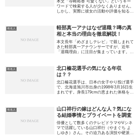
本文「寺崎裕香 可愛くない」というキー
ワードで検索する人が少なくありません。
しかし、実際に彼女の活動や評価を知る
と、その印象は大きく変わります。寺崎裕
香さんは声優として『イナズマイレブン』
（松風天馬役）、『宇宙兄弟』（伊東せり
軽部真一アナはなぜ退職？噂の真
有名人
か役）、『機動...
相と本当の理由を徹底解説！
本文長年「めざましテレビ」で親しまれて
きた軽部真一アナウンサーですが、近年
「退職理由」に注目が集まっています。一
部では「定年退職では？」という憶測も見
られますが、実際にはフジテレビのエグゼ
クティブアナウンサーに昇格し、むしろ役
北口榛花選手の気になる年収
有名人
割が拡大してい...
は？？
北口榛花選手は、日本の女子やり投げ選手
で、北海道旭川市出身の1998年3月16日生
まれです。身長179cmの恵まれた体格を活
かした力強い投てきが特徴で、中学までは
競泳やバドミントンをしていましたが、高
校進学後に陸上を始めました。日本大学在
山口祥行の嫁はどんな人？気にな
有名人
学...
る結婚事情とプライベートを調査
俳優として数多くのテレビドラマやVシネ
マで活躍している山口祥行（やまぐち よ
しゆき）さん。その迫力ある演技や硬派な
雰囲気から「私生活はどんな人なのだろ