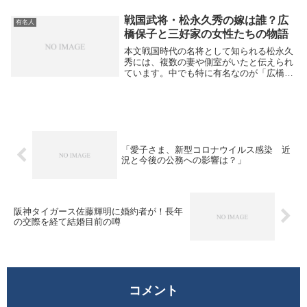
う？」と気になって検索する方も少なくあ
りません。特に「山口祥行 嫁」と調べる
戦国武将・松永久秀の嫁は誰？広
有名人
人が多いのは、...
橋保子と三好家の女性たちの物語
本文戦国時代の名将として知られる松永久
秀には、複数の妻や側室がいたと伝えられ
ています。中でも特に有名なのが「広橋保
子（ひろはし やすこ）」という女性で
す。彼女は当初、一条兼冬の正室であり、
その死後に松永久秀の妻となりました。広
橋保子は実は非...
「愛子さま、新型コロナウイルス感染 近
況と今後の公務への影響は？」
阪神タイガース佐藤輝明に婚約者が！長年
の交際を経て結婚目前の噂
コメント