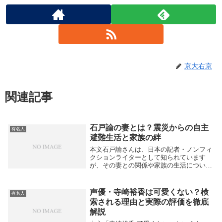
京大右京
関連記事
石戸諭の妻とは？震災からの自主
有名人
避難生活と家族の絆
本文石戸諭さんは、日本の記者・ノンフィ
クションライターとして知られています
が、その妻との関係や家族の生活について
も多くの人が関心を寄せています。特に東
日本大震災後の自主避難という選択が、彼
の妻と家族にどのような影響を与えたのか
声優・寺崎裕香は可愛くない？検
有名人
は注目されてい...
索される理由と実際の評価を徹底
解説