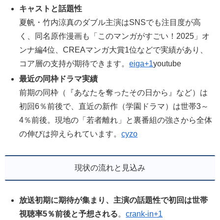
キャストと話題性
夏帆・竹内涼真のダブル主演はSNSでも注目度が高
く、同名原作漫画も「このマンガがすごい！2025」オ
ンナ編4位、CREAマンガ大賞1位などで実績があり、
コア層の支持が期待できます。
eiga+1
youtube
最近の同枠ドラマ実績
前期の同枠（『あなたを奪ったその日から』など）は
初回6％前後で、直近の新作（学園ドラマ）は世帯3～
4％前後。現地の「若者離れ」と裏番組の強さから全体
の伸びは抑えられています。
cyzo
現状の流れと見込み
放送初期に期待が集まり、主演の話題性で初回は世帯
視聴率5％前後と予想される
。
crank-in+1