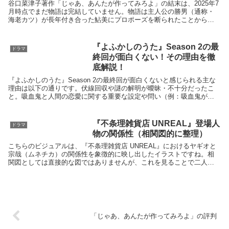
谷口菜津子著作「じゃあ、あんたが作ってみろよ」の結末は、2025年7
月時点でまだ物語は完結していません。物語は主人公の勝男（通称・
海老カツ）が長年付き合った鮎美にプロポーズを断られたことから始
まり、勝男は自分の過去のモラルハラスメント的な態...
『よふかしのうた』Season 2の最
ドラマ
終回が面白くない！その理由を徹
底解説！
『よふかしのうた』Season 2の最終回が面白くないと感じられる主な
理由は以下の通りです。伏線回収や謎の解明が曖昧・不十分だったこ
と。吸血鬼と人間の恋愛に関する重要な設定や問い（例：吸血鬼が人
間に恋をするとどうなるのか）が明確に示されず、...
『不条理雑貨店 UNREAL』登場人
ドラマ
物の関係性（相関図的に整理）
こちらのビジュアルは、『不条理雑貨店 UNREAL』におけるヤギオと
宗哉（ムネチカ）の関係性を象徴的に映し出したイラストですね。相
関図としては直接的な図ではありませんが、これを見ることで二人の
距離感や雰囲気をつかむことができます。以下は、現...
「じゃあ、あんたが作ってみろよ」の評判