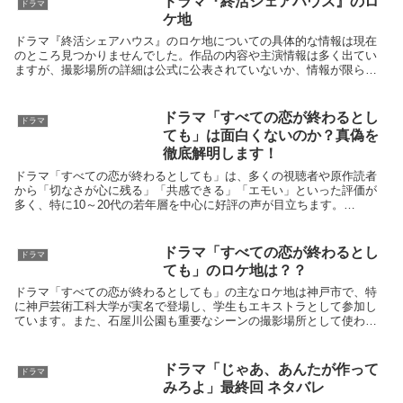
ドラマ『終活シェアハウス』のロ
ドラマ
ケ地
ドラマ『終活シェアハウス』のロケ地についての具体的な情報は現在
のところ見つかりませんでした。作品の内容や主演情報は多く出てい
ますが、撮影場所の詳細は公式に公表されていないか、情報が限られ
ています。もし特定のシーンのロケ地や撮影場所について具...
ドラマ「すべての恋が終わるとし
ドラマ
ても」は面白くないのか？真偽を
徹底解明します！
ドラマ「すべての恋が終わるとしても」は、多くの視聴者や原作読者
から「切なさが心に残る」「共感できる」「エモい」といった評価が
多く、特に10～20代の若年層を中心に好評の声が目立ちます。
booklive+2作品の特徴・魅力切ない群像ラブストー...
ドラマ「すべての恋が終わるとし
ドラマ
ても」のロケ地は？？
ドラマ「すべての恋が終わるとしても」の主なロケ地は神戸市で、特
に神戸芸術工科大学が実名で登場し、学生もエキストラとして参加し
ています。また、石屋川公園も重要なシーンの撮影場所として使われ
ています。さらに、三宮中央通りなど神戸の複数の場所が舞...
ドラマ「じゃあ、あんたが作って
ドラマ
みろよ」最終回 ネタバレ