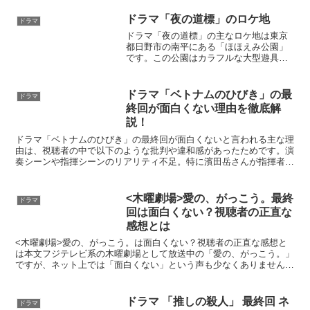
都港区にある「テレビ東京」内（六本木
エリア）定番の居酒屋「逢楽」は東京都
ドラマ「夜の道標」のロケ地
ドラマ
渋谷区の「魚貞」第1話の...
ドラマ「夜の道標」の主なロケ地は東京
都日野市の南平にある「ほほえみ公園」
です。この公園はカラフルな大型遊具が
あり地域に親しまれている人気のロケ地
で、これまでにも多くの映画やドラマ、
CMの撮影に使われてきました。ドラマの
ドラマ「ベトナムのひびき」の最
ドラマ
舞台として、この日常的...
終回が面白くない理由を徹底解
説！
ドラマ「ベトナムのひびき」の最終回が面白くないと言われる主な理
由は、視聴者の中で以下のような批判や違和感があったためです。演
奏シーンや指揮シーンのリアリティ不足。特に濱田岳さんが指揮者に
見えない、演奏が急に上手くなる描写が不自然と感じる視聴...
<木曜劇場>愛の、がっこう。最終
ドラマ
回は面白くない？視聴者の正直な
感想とは
<木曜劇場>愛の、がっこう。は面白くない？視聴者の正直な感想と
は本文フジテレビ系の木曜劇場として放送中の「愛の、がっこう。」
ですが、ネット上では「面白くない」という声も少なくありません。
恋愛と教育をテーマにした斬新な設定が話題を呼んだものの...
ドラマ 「推しの殺人」 最終回 ネ
ドラマ