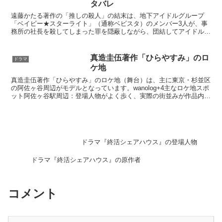
タバレ
遠藤かたる著作の「推しの殺人」の結末は、地下アイドルグループ
「ベイビー★スターライト」（通称ベビスタ）のメンバー3人が、事
務所の社長を殺してしまった罪を隠蔽しながら、団結してアイドルと
しての夢を追い続ける物語の終わり方です。事件の隠蔽をきっ...
真造圭伍著作「ひらやすみ」のロ
ドラマ
ケ地
真造圭伍著作「ひらやすみ」のロケ地（舞台）は、主に東京・杉並区
の阿佐ヶ谷周辺がモデルとなっています。wanolog+4主なロケ地スポ
ット阿佐ヶ谷駅周辺：登場人物がよく歩く、実際の街並みが作品内に
よく登場します。note+1わいたこ いちばん...
ドラマ『終活シェアハウス』の登場人物
ドラマ『終活シェアハウス』の原作者
コメント