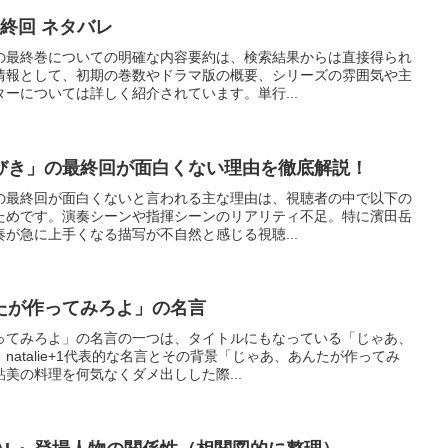
最終回 ネタバレ
の最終巻についての明確な内容要約は、検索結果からは直接得られ
情報として、初期の巻数やドラマ版の概要、シリーズの雰囲気や主
ーについては詳しく紹介されています。単行...
びき」の最終回が面白くない理由を徹底解説！
の最終回が面白くないと言われる主な理由は、視聴者の中で以下の
ためです。演奏シーンや指揮シーンのリアリティ不足。特に濱田岳
が急に上手くなる描写が不自然と感じる視聴...
たが作ってみろよ」の名言
ってみろよ」の名言の一つは、タイトルにもなっている「じゃあ、
atalie+1代表的な名言とその背景「じゃあ、あんたが作ってみ
美の料理を何気なくダメ出しした際...