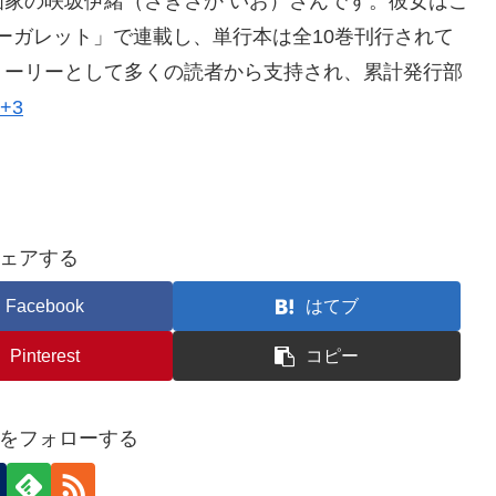
家の咲坂伊緒（さきさか いお）さんです。彼女はこ
冊マーガレット」で連載し、単行本は全10巻刊行されて
トーリーとして多くの読者から支持され、累計発行部
a+3
ェアする
Facebook
はてブ
Pinterest
コピー
をフォローする