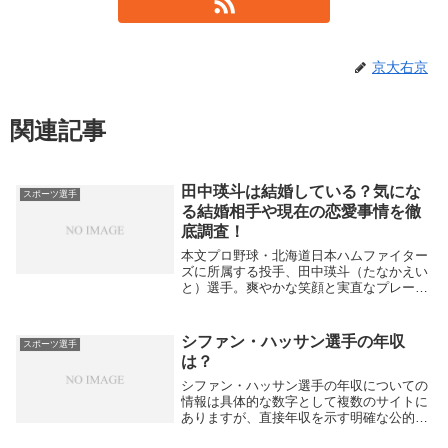
京大右京
関連記事
田中瑛斗は結婚している？気にな
スポーツ選手
る結婚相手や現在の恋愛事情を徹
底調査！
本文プロ野球・北海道日本ハムファイター
ズに所属する投手、田中瑛斗（たなかえい
と）選手。爽やかな笑顔と実直なプレース
タイルでファンを魅了し、試合での活躍は
もちろん、そのプライベートにも注目が集
まっています。特に「結婚しているの？」
シファン・ハッサン選手の年収
スポーツ選手
という疑問は...
は？
シファン・ハッサン選手の年収についての
情報は具体的な数字として複数のサイトに
ありますが、直接年収を示す明確な公的資
料は少ないです。2025年時点での彼女の純