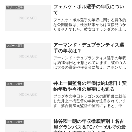
資産は100万ドルから500万ドルの範囲と推
定されています。また、賞金収入としては
フェムケ・ボル選手の年収につい
スポーツ選手
2...
て
フェムケ・ボル選手の年収に関する具体的
な公開情報は、検索結果からは直接見つか
りませんでした。彼女はオランダの陸上競
技選手として世界的に活躍しており、東京
オリンピック等の国際大会でのメダル獲得
実績があり、スポンサー契約や広告収入な
アーマンド・デュプランティス選
スポーツ選手
ども含めると...
手の年収は？
アーマンド・デュプランティス選手の年収
は約10億円と予想されています。彼の収入
は大会の賞金や報奨金に加え、スポンサー
契約料が大きな割合を占めており、特にス
イスの高級時計ブランド「オメガ」とのス
ポンサー契約が有名です。2022年時点での
井上一樹監督の年俸は約1億円！契
スポーツ選手
彼の純...
約年数や今後の展望にも迫る
ブログ本文中日ドラゴンズの新監督に就任
した井上一樹監督の年俸が注目されていま
す。落合博満元監督の証言によると、中日
の監督は通常スタート時の年俸が1億円程
度とされており、井上監督も同様に1億円
前後で契約していると見られています。一
柿谷曜一朗の年収徹底解剖！名古
スポーツ選手
般的にプロ野...
屋グランパス＆FCバーゼルでの最