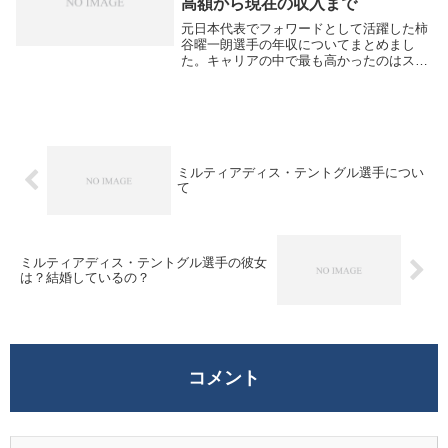
高額から現在の収入まで
元日本代表でフォワードとして活躍した柿
谷曜一朗選手の年収についてまとめまし
た。キャリアの中で最も高かったのはスイ
スのFCバーゼル在籍時で、推定1億5500万
円以上に達していたといわれています。日
本国内では名古屋グランパス時代に1億円
の年俸を...
ミルティアディス・テントグル選手につい
て
ミルティアディス・テントグル選手の彼女
は？結婚しているの？
コメント