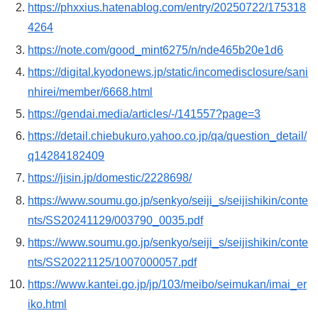
https://phxxius.hatenablog.com/entry/20250722/175318
4264
https://note.com/good_mint6275/n/nde465b20e1d6
https://digital.kyodonews.jp/static/incomedisclosure/sani
nhirei/member/6668.html
https://gendai.media/articles/-/141557?page=3
https://detail.chiebukuro.yahoo.co.jp/qa/question_detail/
q14284182409
https://jisin.jp/domestic/2228698/
https://www.soumu.go.jp/senkyo/seiji_s/seijishikin/conte
nts/SS20241129/003790_0035.pdf
https://www.soumu.go.jp/senkyo/seiji_s/seijishikin/conte
nts/SS20221125/1007000057.pdf
https://www.kantei.go.jp/jp/103/meibo/seimukan/imai_er
iko.html