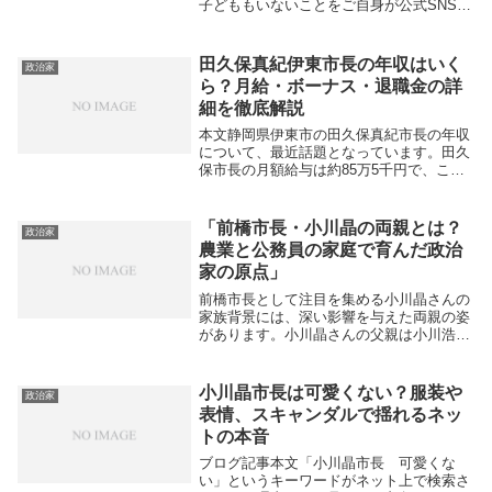
子どももいないことをご自身が公式SNSや
インタビュー等で明言しています。
sputnikshop+2記事本文静岡県伊東市の初
の女性市長として話題を集める田久保真紀
田久保真紀伊東市長の年収はいく
政治家
市長...
ら？月給・ボーナス・退職金の詳
細を徹底解説
本文静岡県伊東市の田久保真紀市長の年収
について、最近話題となっています。田久
保市長の月額給与は約85万5千円で、これ
に加えて6月と12月の2回、期末手当として
ボーナスが支給されます。特に12月の冬の
ボーナスは満額で約185万円も支給される
「前橋市長・小川晶の両親とは？
政治家
た...
農業と公務員の家庭で育んだ政治
家の原点」
前橋市長として注目を集める小川晶さんの
家族背景には、深い影響を与えた両親の姿
があります。小川晶さんの父親は小川浩さ
んで、米農家を営む傍ら、全国農民会議の
共同代表を務める農業政策の活動家として
知られています。単なる農家の後継者では
小川晶市長は可愛くない？服装や
政治家
なく、農民の...
表情、スキャンダルで揺れるネッ
トの本音
ブログ記事本文「小川晶市長 可愛くな
い」というキーワードがネット上で検索さ