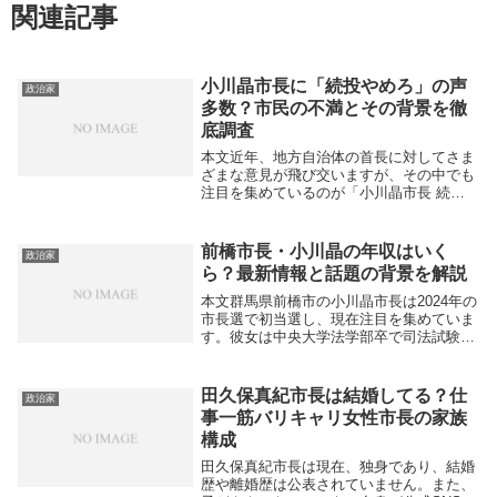
関連記事
小川晶市長に「続投やめろ」の声
政治家
多数？市民の不満とその背景を徹
底調査
本文近年、地方自治体の首長に対してさま
ざまな意見が飛び交いますが、その中でも
注目を集めているのが「小川晶市長 続投
やめろ」という強いフレーズです。なぜ、
市民からこうした言葉が出てくるのでしょ
うか。本記事では、市民の声や市政の課題
前橋市長・小川晶の年収はいく
政治家
を掘り下げて...
ら？最新情報と話題の背景を解説
本文群馬県前橋市の小川晶市長は2024年の
市長選で初当選し、現在注目を集めていま
す。彼女は中央大学法学部卒で司法試験合
格後、弁護士を経て群馬県議会議員を4期
務めた経歴を持つ才媛です。そんな小川市
長の「年収はいくらか」という点に関心が
田久保真紀市長は結婚してる？仕
政治家
高まって...
事一筋バリキャリ女性市長の家族
構成
田久保真紀市長は現在、独身であり、結婚
歴や離婚歴は公表されていません。また、