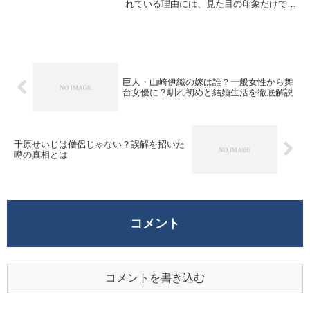
れている理由には、見た目の印象だけでな
い要素が絡んでいます。実際、小川市長は
和装や浴衣、スーツなど多彩な服装を着こ
なす姿が注目されていて、「かわいい」
「磯山さやかに似...
巨人・山崎伊織の嫁は誰？一般女性から舞
台女優に？馴れ初めと結婚生活を徹底解説
千原せいじは僧侶じゃない？誤解を招いた
噂の真相とは
コメント
コメントを書き込む