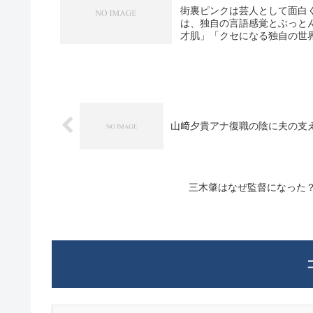
街裏ピンクは芸人として面白
は、独自の言語感覚とぶっと
才肌」「クセになる独自の世界
山﨑夕貴アナ復職の陰に夫の支
三木肇はなぜ監督になった