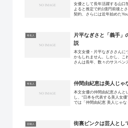
女優として長年活躍する山口
よると推定で約1億円前後と
契約、さらには近年始めたYouT
片平なぎさと「義手」
有名人
説
本文女優・片平なぎささんに
かもしれません。しかし、こ
さんは長年、数々のサスペンス
仲間由紀恵は美人じゃ
有名人
本文女優の仲間由紀恵さんとい
し、“日本を代表する美人女
では「仲間由紀恵 美人じゃな
街裏ピンクは芸人とし
芸能人