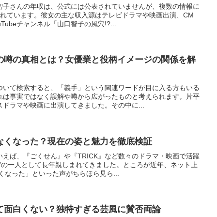
智子さんの年収は、公式には公表されていませんが、複数の情報に
されています。彼女の主な収入源はテレビドラマや映画出演、CM
ubeチャンネル「山口智子の風穴!?...
の噂の真相とは？女優業と役柄イメージの関係を解
ついて検索すると、「義手」という関連ワードが目に入る方もいる
れは事実ではなく誤解や噂から広がったものと考えられます。片平
ドラマや映画に出演してきました。その中に...
なくなった？現在の姿と魅力を徹底検証
えば、『ごくせん』や『TRICK』など数々のドラマ・映画で活躍
優”の一人として長年親しまれてきました。ところが近年、ネット上
くなった」といった声がちらほら見ら...
て面白くない？独特すぎる芸風に賛否両論