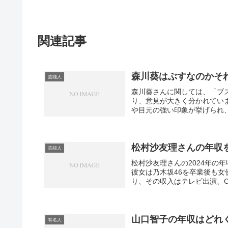
関連記事
森川葵はぶすなのかそ
芸能人
森川葵さんに関しては、「ブ
り、意見が大きく分かれてい
や目元の強い印象が挙げられ、
松村沙友理さんの年収
芸能人
松村沙友理さんの2024年の年
彼女は乃木坂46を卒業後も
り、その収入はテレビ出演、C
山口智子の年収はどれく
有名人