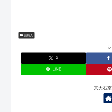
芸能人
シ
X
LINE
京大右京