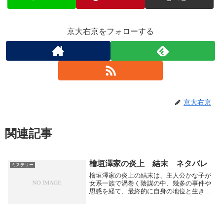
京大右京をフォローする
京大右京
関連記事
檜垣澤家の炎上 結末 ネタバレ
ミステリー
檜垣澤家の炎上の結末は、主人公かな子が
女系一族で渦巻く陰謀の中、幾多の事件や
思惑を経て、最終的に自身の地位と生き残
りを確立する展開となっています。
ameblo+2終盤の出来事本作は大正時代の
富豪一族・檜垣澤家を舞台に、妾の子かな