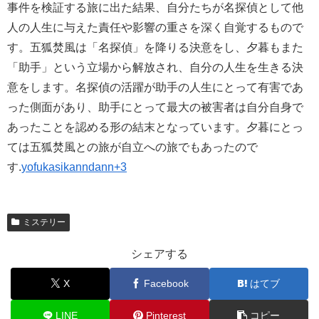
事件を検証する旅に出た結果、自分たちが名探偵として他
人の人生に与えた責任や影響の重さを深く自覚するもので
す。五狐焚風は「名探偵」を降りる決意をし、夕暮もまた
「助手」という立場から解放され、自分の人生を生きる決
意をします。名探偵の活躍が助手の人生にとって有害であ
った側面があり、助手にとって最大の被害者は自分自身で
あったことを認める形の結末となっています。夕暮にとっ
ては五狐焚風との旅が自立への旅でもあったので
す.
yofukasikanndann+3
ミステリー
シェアする
X
Facebook
はてブ
LINE
Pinterest
コピー