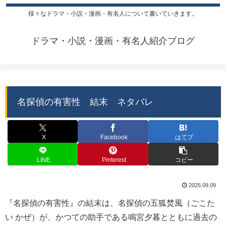
様々なドラマ・小説・漫画・有名人について書いていきます。
ドラマ・小説・漫画・有名人紹介ブログ
名探偵の有害性 結末 ネタバレ
X
Facebook
はてブ
LINE
Pinterest
コピー
2025.09.09
『名探偵の有害性』の結末は、名探偵の五狐焚風（ごこた
い かぜ）が、かつての助手である鳴宮夕暮とともに過去の