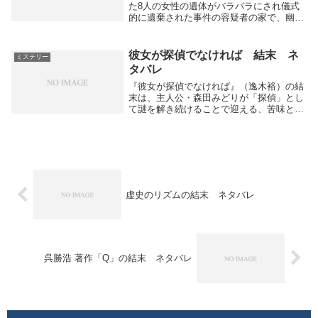
た8人の女性の遺体がバラバラにされ儀式
的に遺棄された事件の容疑者の家で、幽霊
が出るとされる「バラバラ屋敷」を舞台に
しています。物語の中で屋敷に肝試しに来
た中学生らが、鍵がかかった屋敷の中でク
彼女が探偵でなければ 結末 ネ
ミステリー
ラスメイトの...
タバレ
『彼女が探偵でなければ』（逸木裕）の結
末は、主人公・森田みどりが「探偵」とし
て謎を解き続けることで迎える、苦味と成
長を描いたラストです。note+4物語の終盤
と結末・みどりは〈子どもたち〉をめぐる
さまざまな謎を次々と解決していきます
が、それ...
虚史のリズムの結末 ネタバレ
呉勝浩 著作「Q」の結末 ネタバレ