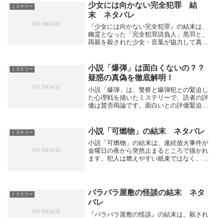
子が家に引き...
少女には向かない完全犯罪 結
ミステリー
末 ネタバレ
『少女には向かない完全犯罪』の結末は、
幽霊となった「完全犯罪請負人」黒羽と、
両親を殺された少女・音葉が協力して真犯
人を探し出し、復讐を遂げようとする物語
ですが、終盤は怒涛のどんでん返しが連続
します。booklog+1結末の概要黒羽は屋上
小説「爆弾」は面白くないの？？
ミステリー
から...
疑惑の真偽を徹底解明！
小説「爆弾」は、警察と爆弾犯との緊迫し
た心理戦を描いたミステリーで、読者の評
価は賛否両論です。面白いとの評価緊迫感
あふれる取調室での心理戦が非常に面白
い。登場人物の巧みな話術や心理描写が良
く、読者を引き込む。ストーリー展開が読
小説「可燃物」の結末 ネタバレ
ミステリー
みやすく、続き...
小説「可燃物」の結末は、連続放火事件が
金曜日の夜から突然止まるところで描かれ
ます。犯人は燃えやすい紙束ではなく、あ
えて燃えにくい可燃ゴミに火をつけること
で、火の勢いが強く燃えることを恐れてい
たと推理されます。犯人の動機や心理は謎
に包まれてお...
バラバラ屋敷の怪談の結末 ネタ
ミステリー
バレ
『バラバラ屋敷の怪談』の結末は、殺され