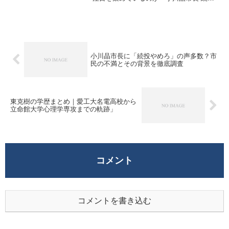
やめろ」という強いフレーズです。なぜ、
市民からこうした言葉が出てくるのでしょ
うか。本記事では、市民の声や市政の課題
を掘り下げて...
小川晶市長に「続投やめろ」の声多数？市
民の不満とその背景を徹底調査
東克樹の学歴まとめ｜愛工大名電高校から
立命館大学心理学専攻までの軌跡」
コメント
コメントを書き込む