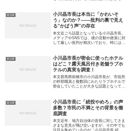
「年収はいくらなの？」という疑問を持つ
人も多いです。この記事では、今井議員の
年収の内訳や副収入について詳しく解説し
小川晶市長は本当に「かわいそ
政治家
ます。まず、...
う」なのか？――批判の裏で見え
る“かばう声”の存在
本文近ごろ話題となっている小川晶市長。
メディアやSNSでは、彼の言動や政策に対
して厳しい批判が相次いでおり、時には過
剰ともいえるバッシングが展開されていま
す。その一方で、「小川晶市長はかわいそ
うだ」「一方的に叩かれすぎている」とい
小川晶市長が密会に使ったホテル
政治家
った“かば...
はどこ？露天風呂付き老舗ラブホ
テルの真実を調査！
本文群馬県前橋市の小川晶市長が、市役所
の幹部職員と複数回にわたりラブホテルで
密会していたことが大きな話題となってい
ます。果たしてそのホテルはどこなのでし
ょうか？報道によると、小川市長が利用し
たラブホテルは前橋市内でも30年以上続く
小川晶市長に「続投やめろ」の声
政治家
老舗の一つ...
多数？市民の不満とその背景を徹
底調査
本文近年、地方自治体の首長に対してさま
ざまな意見が飛び交いますが、その中でも
注目を集めているのが「小川晶市長 続投