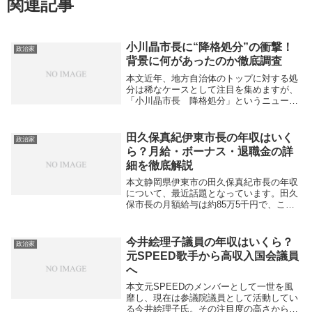
関連記事
小川晶市長に“降格処分”の衝撃！
政治家
背景に何があったのか徹底調査
本文近年、地方自治体のトップに対する処
分は稀なケースとして注目を集めますが、
「小川晶市長 降格処分」というニュース
が波紋を広げています。市政を率いる市長
という立場は、市の行政方針や市民生活に
大きな影響を与える存在であり、その人物
田久保真紀伊東市長の年収はいく
政治家
が処分対象と...
ら？月給・ボーナス・退職金の詳
細を徹底解説
本文静岡県伊東市の田久保真紀市長の年収
について、最近話題となっています。田久
保市長の月額給与は約85万5千円で、これ
に加えて6月と12月の2回、期末手当として
ボーナスが支給されます。特に12月の冬の
ボーナスは満額で約185万円も支給される
今井絵理子議員の年収はいくら？
政治家
た...
元SPEED歌手から高収入国会議員
へ
本文元SPEEDのメンバーとして一世を風
靡し、現在は参議院議員として活動してい
る今井絵理子氏。その注目度の高さから