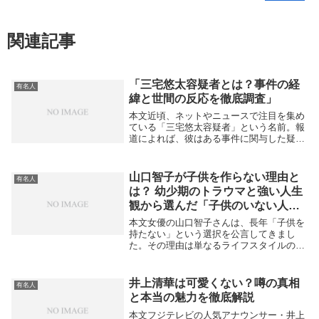
関連記事
「三宅悠太容疑者とは？事件の経
有名人
緯と世間の反応を徹底調査」
本文近頃、ネットやニュースで注目を集め
ている「三宅悠太容疑者」という名前。報
道によれば、彼はある事件に関与した疑い
で逮捕され、世間の大きな関心を集めてい
ます。本記事では、その経緯や背景、そし
て世間の反応について整理しました。事件
山口智子が子供を作らない理由と
有名人
の概要報道に...
は？ 幼少期のトラウマと強い人生
観から選んだ「子供のいない人
生」
本文女優の山口智子さんは、長年「子供を
持たない」という選択を公言してきまし
た。その理由は単なるライフスタイルの好
みだけではなく、彼女の幼少期の家庭環境
や人生観が深く関係しています。山口さん
は6歳の時に両親が離婚し、母親と妹が家
井上清華は可愛くない？噂の真相
有名人
を出て行く中、...
と本当の魅力を徹底解説
本文フジテレビの人気アナウンサー・井上