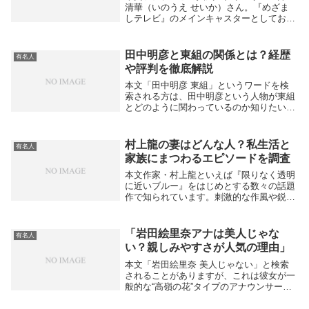
清華（いのうえ せいか）さん。『めざま
しテレビ』のメインキャスターとしてお馴
染みですが、ネット上には「井上清華 可
愛くない」という検索ワードも見られま
す。せっかくの人気アナなのに、なぜそう
田中明彦と東組の関係とは？経歴
有名人
言われてしまう...
や評判を徹底解説
本文「田中明彦 東組」というワードを検
索される方は、田中明彦という人物が東組
とどのように関わっているのか知りたいと
考えているのではないでしょうか。ここで
は、その背景や経歴についてわかりやすく
整理してご紹介します。まず、田中明彦と
村上龍の妻はどんな人？私生活と
有名人
いえば国際政...
家族にまつわるエピソードを調査
本文作家・村上龍といえば『限りなく透明
に近いブルー』をはじめとする数々の話題
作で知られています。刺激的な作風や鋭い
社会批評の印象が強い一方で、「妻はどん
な人なのか？」「結婚しているのか？」と
いった私生活に関心を持つ読者も少なくあ
「岩田絵里奈アナは美人じゃな
有名人
りません。現...
い？親しみやすさが人気の理由」
本文「岩田絵里奈 美人じゃない」と検索
されることがありますが、これは彼女が一
般的な“高嶺の花”タイプのアナウンサー像
とは少し違うからかもしれません。日テレ
アナウンサーとして『スッキリ』や『シュ