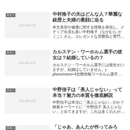
中村格子の夫はどんな人？華麗な
有名人
経歴と夫婦の素顔に迫る
本文美容や健康に関する情報を発信し、メ
ディア出演も多い中村格子（なかむら か
くこ）さん。エレガントな雰囲気と専門知
識でファンを魅了していますが、「夫はど
んな方なの？」と気になる人も多いようで
す。今回は、中村格子さんの夫について調
カルステン・ワーホルム選手の彼
有名人
べてみました...
女は？結婚しているの？
カルステン・ワーホルム選手には彼女がい
ますが、結婚はしていません。j-
phenomeno+4交際情報ワーホルム選手
は、ノルウェー人女性のOda Djupvik（オ
ダ・ジュプヴィク）さんと数年間にわたっ
て交際しており、SNSや取材記事にもた
中野信子は「美人じゃない」って
有名人
び...
本当？魅力の本質を徹底解説
中野信子は本当に「美人じゃない」のか？
検索キーワードに「中野信子 美人じゃな
い」と出てきますが、これは多くの人が彼
女のルックスや印象について関心を持って
いる証拠です。確かに、世間で言われ
る“典型的な美人像”とは少し違うかもしれ
「じゃあ、あんたが作ってみろ
芸能人