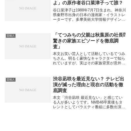
ません。ですが...
よ」の原作者谷口菜津子って誰？
谷口菜津子は1988年7月7日生まれ、神奈川
県秦野市出身の日本の漫画家・イラストレ
ーターです。多摩美術大学情報デザイン学
科情報芸術コース（現メディア芸術コー
ス）を卒業し、在学中から漫画を執筆、エ
ッセイコミックなども手がけています。彼
「てつみちの父親は秋葉原の社長⁉
芸能人
女の代表...
驚きの家族エピソードを徹底調
査」
本文お笑い芸人として活動しているてつみ
ちさん。明るく豪快なキャラクターで知ら
れていますが、実はその家族背景が意外だ
と話題になっています。特に注目されてい
るのが、父親の存在です。父親は秋葉原の
社長？ネット上で囁かれているのは「てつ
渋谷凪咲を最近見ない？ テレビ出
芸能人
みちの父親は...
演が減った理由と現在の活動を徹
底調査
本文「渋谷凪咲 最近見ない」と感じてい
る人が多いようです。NMB48卒業後もタ
レントとしてバラエティ番組に多数出演
し、愛されキャラで人気を集めてきた渋谷
凪咲さん。しかし最近はテレビで見かける
機会が減った、と一部の視聴者から声が上
がっています...