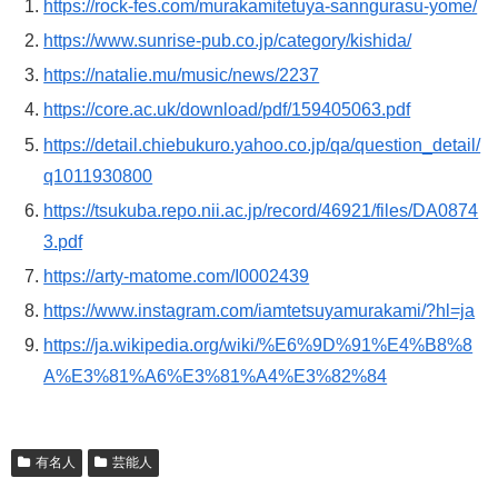
https://rock-fes.com/murakamitetuya-sanngurasu-yome/
https://www.sunrise-pub.co.jp/category/kishida/
https://natalie.mu/music/news/2237
https://core.ac.uk/download/pdf/159405063.pdf
https://detail.chiebukuro.yahoo.co.jp/qa/question_detail/
q1011930800
https://tsukuba.repo.nii.ac.jp/record/46921/files/DA0874
3.pdf
https://arty-matome.com/I0002439
https://www.instagram.com/iamtetsuyamurakami/?hl=ja
https://ja.wikipedia.org/wiki/%E6%9D%91%E4%B8%8
A%E3%81%A6%E3%81%A4%E3%82%84
有名人
芸能人