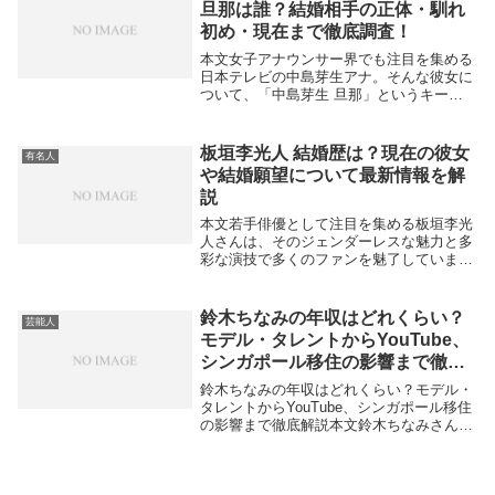
旦那は誰？結婚相手の正体・馴れ
初め・現在まで徹底調査！
本文女子アナウンサー界でも注目を集める
日本テレビの中島芽生アナ。そんな彼女に
ついて、「中島芽生 旦那」というキーワ
ードで多くの検索がされています。ここで
は気になる結婚相手の詳細や馴れ初め、現
在の暮らしぶりまで徹底的にまとめました
板垣李光人 結婚歴は？現在の彼女
有名人
【】【】【】...
や結婚願望について最新情報を解
説
本文若手俳優として注目を集める板垣李光
人さんは、そのジェンダーレスな魅力と多
彩な演技で多くのファンを魅了していま
す。そんな彼の「結婚歴」について気にな
る方も多いでしょう。2025年9月現在、板
垣李光人さんは結婚しておらず、嫁や子供
鈴木ちなみの年収はどれくらい？
芸能人
もいません...
モデル・タレントからYouTube、
シンガポール移住の影響まで徹底
解説
鈴木ちなみの年収はどれくらい？モデル・
タレントからYouTube、シンガポール移住
の影響まで徹底解説本文鈴木ちなみさんは
モデルやタレント、女優として幅広く活躍
し、最近ではYouTubeチャンネルも運営す
るなど多方面で活躍しています。そんな