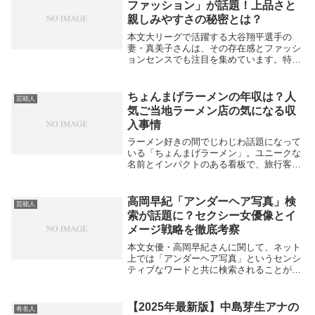
ファッション」が話題！上品さと
親しみやすさの秘密とは？
本文大リーグで活躍する大谷翔平選手の
妻・真美子さんは、その存在感とファッシ
ョンセンスでも注目を集めています。特に
「奥様会」に参加される際に着用している
洋服は、華美ではないものの上質さと清潔
感があり、多くのファンや主婦層に憧れら
ちょんまげラーメンの年収は？人
芸能人
れています。真...
気ご当地ラーメン店の気になる収
入事情
ラーメン好きの間でじわじわ話題になって
いる「ちょんまげラーメン」。ユニークな
名前とインパクトのある看板で、旅行客や
地元ファンに愛されているご当地ラーメン
店です。そんな「ちょんまげラーメン」で
すが、ふと気になるのが経営者や店舗の年
高岡早紀「アンダーヘア写真」検
芸能人
収事情ではな...
索が話題に？セクシー女優像とイ
メージ戦略を徹底考察
本文女優・高岡早紀さんに関して、ネット
上では「アンダーヘア写真」というセンシ
ティブなワードと共に検索されることがし
ばしばあります。実際にそのような写真が
存在するわけではありませんが、なぜこの
ようなキーワードが注目されてしまうので
【2025年最新版】中島芽生アナの
有名人
しょうか。ま...