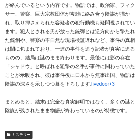
が絡んでいるという内容です。物語では、政治家、フィク
サー、警察、巨大宗教団体が複雑に絡み合う陰謀が描か
れ、取り押さえられた容疑者の犯行動機も疑問視されてい
ます。犯人とされる男が放った銃弾とは逆方向から撃たれ
た銃創や、警察の不自然な現場検証遅れなど、事件の真相
は闇に包まれており、一連の事件を追う記者が真実に迫る
ものの、結局は謎のまま終わります。最後には影の存在
「シャドウ」と呼ばれる狙撃の名手が事件に関わっていた
ことが示唆され、彼は事件後に日本から無事出国、物語は
陰謀の深さを示しつつ幕を下ろします.
livedoor+3
まとめると、結末は完全な真実解明ではなく、多くの謎と
陰謀が残されたまま物語が終わっているのが特徴です。
ミステリー