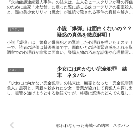
『永劫館超連続殺人事件』の結末は、主人公ヒースクリフが母の葬儀
のために生家「永劫館」に戻った際に起こる妹コーデリアの密室殺人
と、謎の美少女リリィ（魔女）が連続で殺される事件の真相を解き明
かす話です。物語の大きな特徴は、魔女リリィが死ぬ瞬間に...
小説「爆弾」は面白くないの？？
ミステリー
疑惑の真偽を徹底解明！
小説「爆弾」は、警察と爆弾犯との緊迫した心理戦を描いたミステリ
ーで、読者の評価は賛否両論です。面白いとの評価緊迫感あふれる取
調室での心理戦が非常に面白い。登場人物の巧みな話術や心理描写が
良く、読者を引き込む。ストーリー展開が読みやすく、続き...
少女には向かない完全犯罪 結
ミステリー
末 ネタバレ
『少女には向かない完全犯罪』の結末は、幽霊となった「完全犯罪請
負人」黒羽と、両親を殺された少女・音葉が協力して真犯人を探し出
し、復讐を遂げようとする物語ですが、終盤は怒涛のどんでん返しが
連続します。booklog+1結末の概要黒羽は屋上から...
歌われなかった海賊への結末 ネタバレ