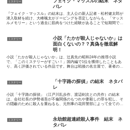
フェイク・マッスルの結末 ネタ
ミステリー
バレ
『フェイク・マッスル』の結末は、主人公の新人記者・松村健太郎が
潜入取材を続け、大峰颯太がドーピングを否定しながらも、「マッス
ルメモリー」という過去に筋肉をつけた経験があることで短期間で筋
肉を取り戻せたという真実にたどり着くところで終わります...
小説「たかが殺人じゃないか」は
ミステリー
面白くないの？？真偽を徹底解
明！
小説「たかが殺人じゃないか」は、辻真先の昭和24年の推理小説
で、「このミステリーがすごい！」国内編で1位を獲得したこともあ
り、高く評価されている作品です。舞台は戦後の名古屋で、著者の体
験に基づくリアルな時代背景と青春群像を描いたミステリで、...
「十字路の探偵」の結末 ネタバ
ミステリー
レ
小説「十字路の探偵」（江戸川乱歩作、渡辺剣次との共作）の結末
は、会社社長の伊勢省吾が不倫関係のもつれや妻殺しの罪を犯し、そ
の隠蔽のために殺人を重ねるも、元刑事の花田警部によって全ての真
相が暴かれるというものです。省吾は追い詰められて自殺し、...
永劫館超連続殺人事件 結末 ネ
ミステリー
タバレ