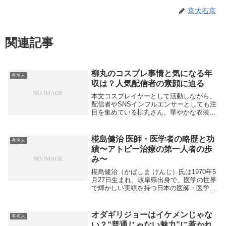
京大右京
関連記事
柳丸のコスプレ事情と気になる年
有名人
収は？人気配信者の素顔に迫る
本文コスプレイヤーとして活動しながら、
配信者やSNSインフルエンサーとしても注
目を集めている柳丸さん。華やかな衣装と
高いクオリティの表現力で、イベントや
SNS投稿が話題になることも多く、ファン
層は国内外に広がっています。では、そん
椛島健治 医師・医学者の略歴と功
有名人
な彼女の活...
績〜アトピー治療の第一人者の歩
み〜
椛島健治（かばしま けんじ）氏は1970年5
月27日生まれ、岐阜県出身で、医学の世界
で輝かしい実績を持つ日本の医師・医学者
です。現在は京都大学大学院医学研究科・
医学部皮膚科学教授として活躍されてお
り、特にアトピー性皮膚炎の治療薬開発で
オダギリジョーはイケメンじゃな
有名人
世界的...
い？“普通じゃない魅力”に惹かれ