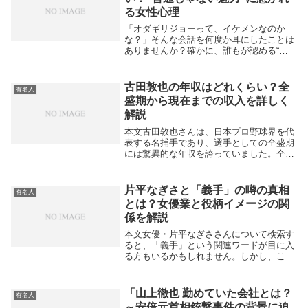
る女性心理
「オダギリジョーって、イケメンなのか
な？」そんな会話を何度か耳にしたことは
ありませんか？確かに、誰もが認める“王
子様系”の顔立ちとは違います。でも、気
づけば多くの女性が彼を「なんか気にな
る」と言ってしまう。この不思議な魅力、
古田敦也の年収はどれくらい？全
有名人
恋愛心理に置き換...
盛期から現在までの収入を詳しく
解説
本文古田敦也さんは、日本プロ野球界を代
表する名捕手であり、選手としての全盛期
には驚異的な年収を誇っていました。全盛
期の年収は4.4億円以上で、プロ野球選手
としての最高年俸は約3億円に達しまし
た。さらにスポンサー契約料やメディア出
片平なぎさと「義手」の噂の真相
有名人
演料、タイト...
とは？女優業と役柄イメージの関
係を解説
本文女優・片平なぎささんについて検索す
ると、「義手」という関連ワードが目に入
る方もいるかもしれません。しかし、これ
は事実ではなく誤解や噂から広がったもの
と考えられます。片平さんは長年、数々の
サスペンスドラマや映画に出演してきまし
「山上徹也 勤めていた会社とは？
有名人
た。その中に...
～安倍元首相銃撃事件の背景に迫