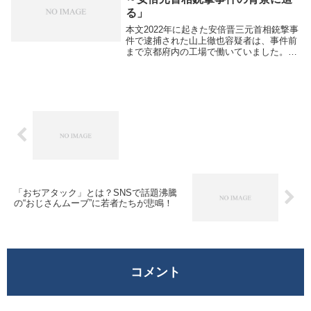
る」
本文2022年に起きた安倍晋三元首相銃撃事
件で逮捕された山上徹也容疑者は、事件前
まで京都府内の工場で働いていました。
2020年10月から勤務を始め、主にフォーク
リフトを操作して倉庫内の荷物の積み替え
や運搬を担当する「リフトマン」として働
いて...
「おぢアタック」とは？SNSで話題沸騰
の“おじさんムーブ”に若者たちが悲鳴！
コメント