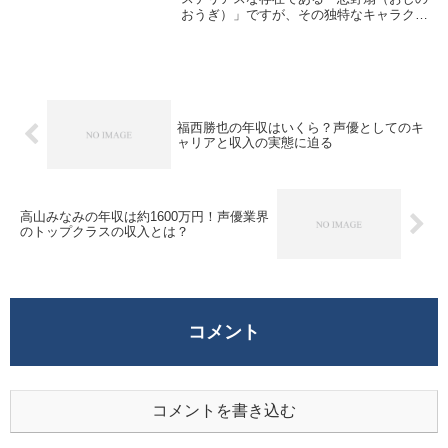
おうぎ）」ですが、その独特なキャラクタ
ーを見事に演じきったのが声優・水橋かお
りさんです。animatetimes+2水橋かおりさ
んは1974年8月28日生まれ、北海...
福西勝也の年収はいくら？声優としてのキ
ャリアと収入の実態に迫る
高山みなみの年収は約1600万円！声優業界
のトップクラスの収入とは？
コメント
コメントを書き込む