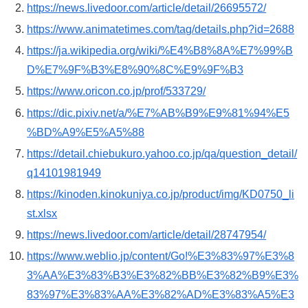
https://news.livedoor.com/article/detail/26695572/
https://www.animatetimes.com/tag/details.php?id=2688
https://ja.wikipedia.org/wiki/%E4%B8%8A%E7%99%B
D%E7%9F%B3%E8%90%8C%E9%9F%B3
https://www.oricon.co.jp/prof/533729/
https://dic.pixiv.net/a/%E7%AB%B9%E9%81%94%E5
%BD%A9%E5%A5%88
https://detail.chiebukuro.yahoo.co.jp/qa/question_detail/
q14101981949
https://kinoden.kinokuniya.co.jp/product/img/KD0750_li
st.xlsx
https://news.livedoor.com/article/detail/28747954/
https://www.weblio.jp/content/Go!%E3%83%97%E3%8
3%AA%E3%83%B3%E3%82%BB%E3%82%B9%E3%
83%97%E3%83%AA%E3%82%AD%E3%83%A5%E3