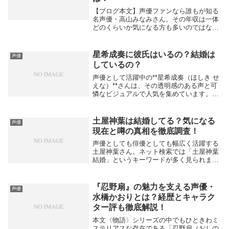
【ブログ本文】声優ファンなら誰もが知る
名声優・高山みなみさん。その年収は一体
どのくらいか気になる方も多いのではない
でしょうか？調査によると、高山みなみさ
んの推定年収は約1600万円とされており、
日本人の平均年収の約4倍、声優業界の平
星希成奏に彼氏はいるの？結婚は
声優
均年収の...
しているの？
声優として活躍中の**星希成奏（ほしき せ
えな）**さんは、その透明感のある声と可
憐なビジュアルで人気を集めています。特
に若い女性ファンから支持を集める一方
で、「プライベートはどうなっている
の？」「彼氏や結婚の噂ってあるの？」と
土屋神葉は結婚してる？気になる
声優
気になる人も...
現在と噂の真相を徹底調査！
声優としても俳優としても幅広く活躍する
土屋神葉さん。ネット検索では「土屋神葉
結婚」というキーワードが多く見られます
が、果たして本当に結婚しているのでしょ
うか？今回は、最新の情報をもとに土屋神
葉さんの結婚にまつわる噂や、現在の活躍
『忍野扇』の魅力を支える声優・
声優
についてま...
水橋かおりとは？経歴とキャラク
ター評も徹底解説！
本文〈物語〉シリーズの中でもひときわミ
ステリアスな存在である「忍野扇（おしの