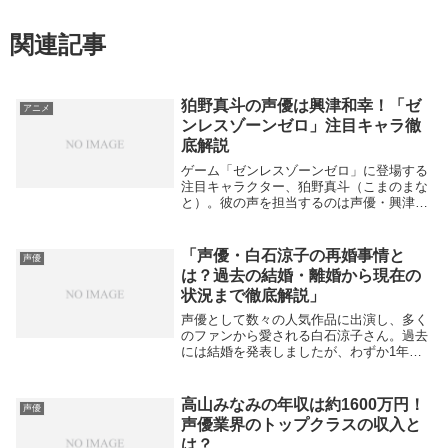
関連記事
狛野真斗の声優は興津和幸！「ゼ
アニメ
ンレスゾーンゼロ」注目キャラ徹
底解説
ゲーム「ゼンレスゾーンゼロ」に登場する
注目キャラクター、狛野真斗（こまのまな
と）。彼の声を担当するのは声優・興津和
幸さんです。興津和幸さんは「ジョジョの
奇妙な冒険」のジョナサン・ジョースター
役や、「僕のヒーローアカデミア」のファ
「声優・白石涼子の再婚事情と
声優
ットガム役な...
は？過去の結婚・離婚から現在の
状況まで徹底解説」
声優として数々の人気作品に出演し、多く
のファンから愛される白石涼子さん。過去
には結婚を発表しましたが、わずか1年足
らずで離婚が報告され、大きな話題となり
ました。今回はその結婚・離婚の経緯と、
気になる再婚の可能性についてまとめまし
高山みなみの年収は約1600万円！
声優
た。白石涼子...
声優業界のトップクラスの収入と
は？