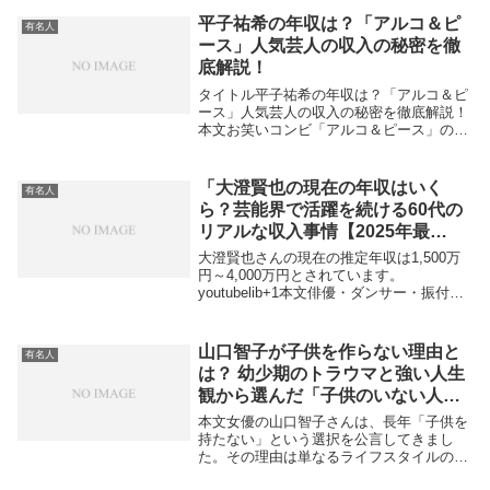
ます。本記事では、その経緯や背景、そし
て世間の反応について整理しました。事件
平子祐希の年収は？「アルコ＆ピ
有名人
の概要報道に...
ース」人気芸人の収入の秘密を徹
底解説！
タイトル平子祐希の年収は？「アルコ＆ピ
ース」人気芸人の収入の秘密を徹底解説！
本文お笑いコンビ「アルコ＆ピース」のボ
ケ担当、平子祐希さんの年収について気に
なる人は多いでしょう。最近ではテレビや
ラジオ、CM出演で大活躍しており、その
「大澄賢也の現在の年収はいく
有名人
収入は噂され...
ら？芸能界で活躍を続ける60代の
リアルな収入事情【2025年最
新】」
大澄賢也さんの現在の推定年収は1,500万
円～4,000万円とされています。
youtubelib+1本文俳優・ダンサー・振付師
として長年芸能界で活躍し続ける大澄賢也
さん。その華やかなキャリアの中で、気に
なるのは「現在の年収はいくらなの
山口智子が子供を作らない理由と
有名人
か？」...
は？ 幼少期のトラウマと強い人生
観から選んだ「子供のいない人
生」
本文女優の山口智子さんは、長年「子供を
持たない」という選択を公言してきまし
た。その理由は単なるライフスタイルの好
みだけではなく、彼女の幼少期の家庭環境