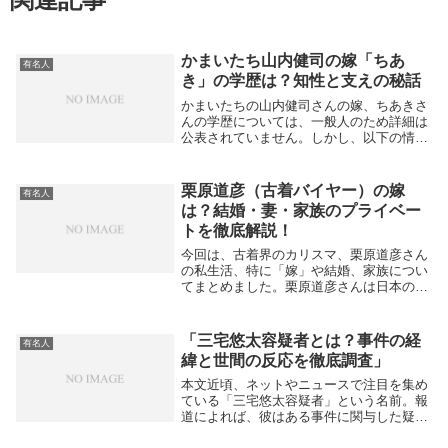
かまいたち山内健司の嫁「ちあ
有名人
き」の学歴は？知性と支えの秘話
かまいたちの山内健司さんの嫁、ちあきさ
んの学歴については、一般人のため詳細は
公表されていません。しかし、以下の情報
が分かっています。ちあきさんの出身は兵
庫県三木市で、1987年生まれの専業主婦で
す。大学や高校の具体的な校名は明らかに
栗原道彦（古着バイヤー）の嫁
有名人
なってい...
は？結婚・妻・家族のプライベー
トを徹底解説！
今回は、古着界のカリスマ、栗原道彦さん
の私生活、特に「嫁」や結婚、家族につい
てまとめました。栗原道彦さんは日本のヴ
ィンテージバイヤーとして有名で、彼のこ
とを知りたいファンも多いはず。プライベ
ートについては多くの謎が残っています
「三宅悠太容疑者とは？事件の経
有名人
が、現時点でわ...
緯と世間の反応を徹底調査」
本文近頃、ネットやニュースで注目を集め
ている「三宅悠太容疑者」という名前。報
道によれば、彼はある事件に関与した疑い
で逮捕され、世間の大きな関心を集めてい