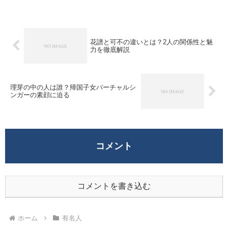
や人生観が深く関係しています。山口さん
は6歳の時に両親が離婚し、母親と妹が家
を出て行く中、...
花譜と可不の違いとは？2人の関係性と魅
力を徹底解説
理芽の中の人は誰？帰国子女バーチャルシ
ンガーの素顔に迫る
コメント
コメントを書き込む
ホーム
有名人