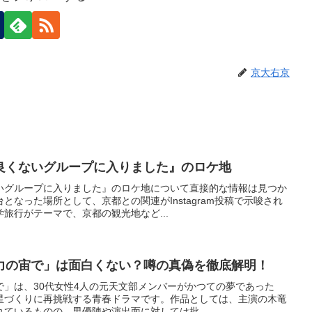
京大右京
良くないグループに入りました』のロケ地
いグループに入りました』のロケ地について直接的な情報は見つか
となった場所として、京都との関連がInstagram投稿で示唆され
旅行がテーマで、京都の観光地など...
力の宙で」は面白くない？噂の真偽を徹底解明！
で」は、30代女性4人の元天文部メンバーがかつての夢であった
星づくりに再挑戦する青春ドラマです。作品としては、主演の木竜
ているものの、男優陣や演出面に対しては批...