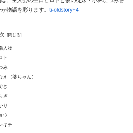
物は、主人公の生田ヒロトと彼の従妹・小林なつみを
ーが物語を彩ります。
ti-oldstory+4
次
場人物
ロト
つみ
なえ（婆ちゃん）
でき
もぎ
かり
ョウ
ンキチ