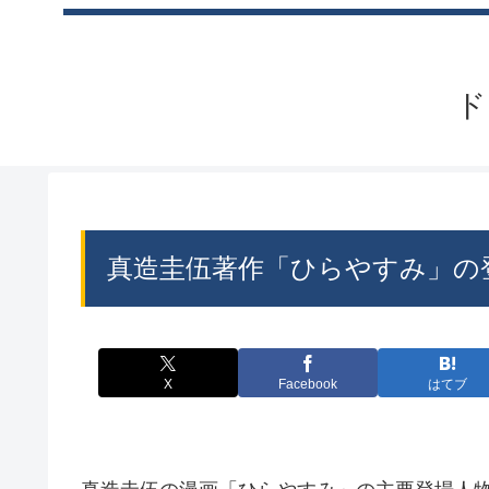
ド
真造圭伍著作「ひらやすみ」の
X
Facebook
はてブ