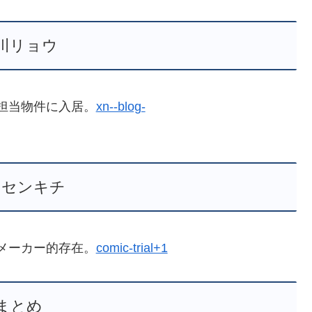
川リョウ
担当物件に入居。
xn--blog-
田センキチ
メーカー的存在。
comic-trial+1
まとめ