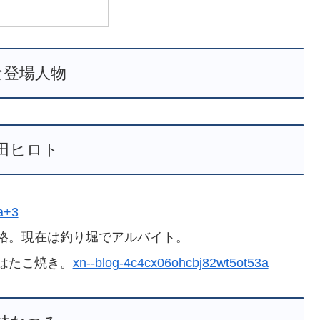
な登場人物
田ヒロト
a+3
格。現在は釣り堀でアルバイト。
はたこ焼き。
xn--blog-4c4cx06ohcbj82wt5ot53a