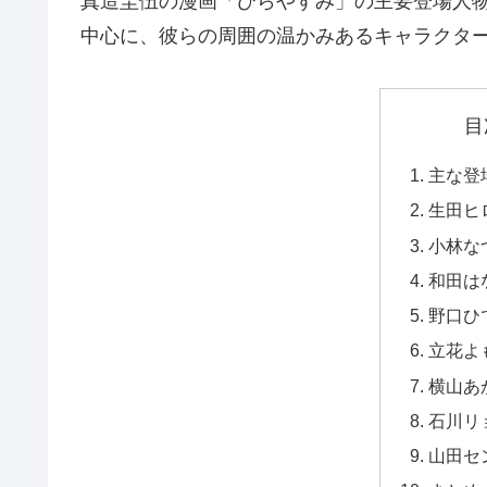
真造圭伍の漫画「ひらやすみ」の主要登場人
中心に、彼らの周囲の温かみあるキャラクタ
目
主な登
生田ヒ
小林な
和田は
野口ひ
立花よ
横山あ
石川リ
山田セ