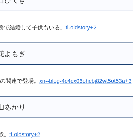
口ひでき
務で結婚して子供もいる。
ti-oldstory+2
花よもぎ
屋の関連で登場。
xn--blog-4c4cx06ohcbj82wt5ot53a+3
山あかり
徴。
ti-oldstory+2