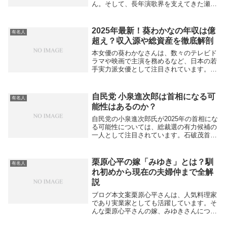
ん。そして、長年演歌界を支えてきた瀬川
瑛子さん。この二人の名前が並ぶと、一見
すると不思議な組み合わせに思えるかもし
れません。しかし、音楽番組やバラエテ
2025年最新！葵わかなの年収は億
有名人
ィ...
超え？収入源や総資産を徹底解剖
本女優の葵わかなさんは、数々のテレビド
ラマや映画で主演を務めるなど、日本の若
手実力派女優として注目されています。そ
んな彼女の気になる年収について、最新の
情報をもとに徹底調査しました。葵わかな
の年収はどれくらい？2024年の最新予想に
自民党 小泉進次郎は首相になる可
有名人
よると、...
能性はあるのか？
自民党の小泉進次郎氏が2025年の首相にな
る可能性については、総裁選の有力候補の
一人として注目されています。石破茂首相
の退陣表明を受けて、今後の自民党総裁選
が近づく中で、小泉氏は党内での支持を集
めており、前回の総裁選では上位に入って
栗原心平の嫁「みゆき」とは？馴
有名人
います。...
れ初めから現在の夫婦仲まで全解
説
ブログ本文案栗原心平さんは、人気料理家
であり実業家としても活躍しています。そ
んな栗原心平さんの嫁、みゆきさんについ
て気になる方も多いのではないでしょう