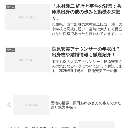
か。本記事では、栗原心平さんの嫁「みゆ
き」さんのプロフィールや馴れ初め、家族
「木村隆二 経歴と事件の背景：兵
有名人
構成、そして夫...
庫県出身の彼の歩みと動機を深掘
り」
兵庫県川西市出身の木村隆二氏は、地元の
中学校と高校に通い、当時は大人しく目立
たない性格であったと言われています。具
体的な学校名は公にされていませんが、学
生時代は特別なトラブルもなく過ごしてい
ました。そんな彼が世間の注目を浴びるよ
良原安美アナウンサーの年収は？
有名人
うになったの...
出身校や結婚情報も徹底紹介！
本文TBSの人気アナウンサー、良原安美さ
んの気になる年収について詳しく解説しま
す。2025年9月現在、良原安美アナの推定
年収は約1,000万円と高額で、同世代の女
性にとって非常に魅力的な収入と言えま
す。TBSの社員全体の年収傾向を見ても、
2...
団地の世界…原田あゆみさんの歩んできた
道と魅力を探る