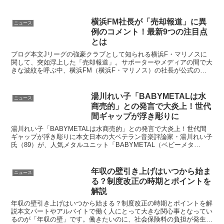
は、「青学ミスコン優勝」という肩書きが必ずしも就職活動...
横浜FM社長が「売却報道」に異
ニュース
例のコメント！最新9つの注目点
とは
ブログ本文Jリーグの強豪クラブとして知られる横浜F・マリノスに
関して、突如浮上した「売却報道」。サポーターやメディアの間で大
きな波紋を呼ぶ中、横浜FM（横浜F・マリノス）の社長が公式の場
でコメントを発表しました。今回の発言をめぐる最新動向を...
湯川れい子「BABYMETALは水
ニュース
商売的」との発言で大炎上！世代
間ギャップが浮き彫りに
湯川れい子「BABYMETALは水商売的」との発言で大炎上！世代間
ギャップが浮き彫りに本文日本の大ベテラン音楽評論家・湯川れい子
氏（89）が、人気メタルユニット「BABYMETAL（ベビーメタ
ル）」に対し「水商売的な評価」と発言し、大きな炎...
年収の壁引き上げはいつから始ま
ニュース
る？制度改正の時期とポイントを
解説
年収の壁引き上げはいつから始まる？制度改正の時期とポイントを解
説本文パートやアルバイトで働く人にとって大きな関心事となってい
るのが「年収の壁」です。働きたいのに、社会保険料の負担が発生す