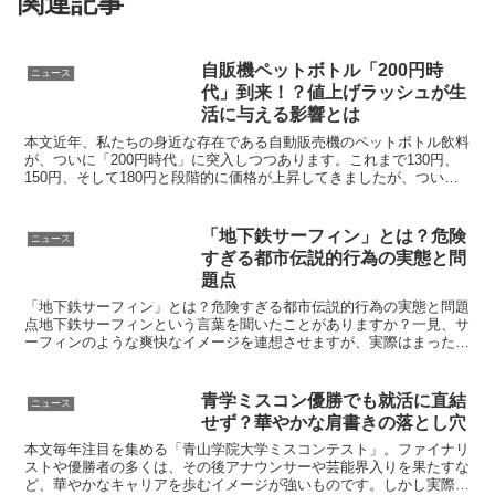
関連記事
自販機ペットボトル「200円時
ニュース
代」到来！？値上げラッシュが生
活に与える影響とは
本文近年、私たちの身近な存在である自動販売機のペットボトル飲料
が、ついに「200円時代」に突入しつつあります。これまで130円、
150円、そして180円と段階的に価格が上昇してきましたが、ついに
200円が現実になり始めました。値上げの背景ペ...
「地下鉄サーフィン」とは？危険
ニュース
すぎる都市伝説的行為の実態と問
題点
「地下鉄サーフィン」とは？危険すぎる都市伝説的行為の実態と問題
点地下鉄サーフィンという言葉を聞いたことがありますか？一見、サ
ーフィンのような爽快なイメージを連想させますが、実際はまったく
違います。これは電車の外側にしがみついて走行する極めて...
青学ミスコン優勝でも就活に直結
ニュース
せず？華やかな肩書きの落とし穴
本文毎年注目を集める「青山学院大学ミスコンテスト」。ファイナリ
ストや優勝者の多くは、その後アナウンサーや芸能界入りを果たすな
ど、華やかなキャリアを歩むイメージが強いものです。しかし実際に