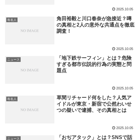
2025.10.05
角田裕毅と川口春奈が急接近？噂
有名人
の真相と2人の意外な共通点を徹底
調査！
2025.10.05
「地下鉄サーフィン」とは？危険
ニュース
すぎる都市伝説的行為の実態と問
題点
2025.10.05
草間リチャード何をした？人気ア
有名人
イドルが東京・新宿で公然わいせ
つの疑いで逮捕、その真相とは
2025.10.05
「おぢアタック」とは？SNSで話
ニュース