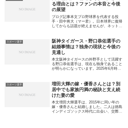
る理由とは？ファンの本音と今後
の展望
ブログ記事本文プロ野球界を代表する投
手・田中将大（マー君）。日本球界に復帰
してからも話題が絶えませんが、ネット上
では「田中将大 引退しろ」という強い言
葉が検索されています。なぜ、ここまで厳
しい声が飛ぶのでしょうか。まず背景とし
阪神タイガース・野口恭佑選手の
スポーツ選手
て挙げられるの...
結婚事情は？独身の現状と今後の
見通し
本文阪神タイガースの外野手として活躍す
る野口恭佑選手は、現在も独身であること
が明らかになっています。2025年6月時点
の情報によると、野口選手は結婚しておら
ず、彼のチームメイトの中には結婚してい
る選手も多い一方で、野口選手は独身のま
増田大輝の嫁・優香さんとは？別
スポーツ選手
まです。...
居中でも家族円満の秘訣と支え続
けた妻の愛
本文増田大輝選手は、2015年に同い年の
嫁・優香さんと結婚しました。二人は徳島
インディゴソックス時代に出会い、交際を
経て結婚に至りました。優香さんは幼い頃
から「プロ野球選手の妻になる」という夢
を持っていた野球好きで、増田選手のプロ