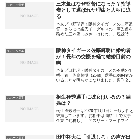
三木肇はなぜ監督になった？指導
スポーツ選手
者として選ばれた理由と人柄に迫
る
本文プロ野球界で阪神タイガースの二軍監
督、さらには楽天イーグルスの一軍監督を
務めた三木肇（みき・はじめ）。現役時代
は内野手として堅実な守備と野球観の深さ
で知られた選手でしたが、なぜ彼は「監
督」という立場に選ばれたのでしょうか。
阪神タイガース佐藤輝明に婚約者
スポーツ選手
その理由を探っ...
が！長年の交際を経て結婚目前の
噂
本文プロ野球・阪神タイガースの不動の4
番打者、佐藤輝明（26歳）選手に婚約者が
いることが明らかになりました。週刊文春
の取材によると、佐藤選手は長年の交際を
続けてきた同級生の一般女性と婚約してお
り、近々結婚を控えていると球団関係者か
桐生祥秀選手に彼女はいるの？結
スポーツ選手
らも囁かれ...
婚は？
桐生祥秀選手は2020年1月1日に一般女性と
結婚しています。お相手は3歳年上で大手
企業に勤務し、「アスリートフードマイス
ター」の資格を持つ才女です。2年以上極
秘で交際を続け、2019年秋に婚約、元日に
婚姻届を提出しました。また、2021年2...
田中将大に「引退しろ」の声が出
スポーツ選手