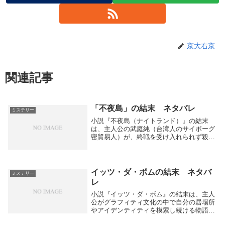
京大右京
関連記事
「不夜島」の結末 ネタバレ
ミステリー
小説『不夜島（ナイトランド）』の結末
は、主人公の武庭純（台湾人のサイボーグ
密貿易人）が、終戦を受け入れられず殺人
鬼と化した電脳化された元憲兵の襲来によ
る島の混乱を食い止めようと奔走しつつ、
謎のアメリカ人女性が命じた「含光（ポジ
ティビティ）」...
イッツ・ダ・ボムの結末 ネタバ
ミステリー
レ
小説『イッツ・ダ・ボム』の結末は、主人
公がグラフィティ文化の中で自分の居場所
やアイデンティティを模索し続ける物語の
中で、ブラックロータスによる印象的なボ