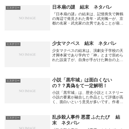
ム（グラフィティ）が描かれた小田急線の
ラッピングカーの場面がクライマックスの
日本扇の謎 結末 ネタバレ
ミステリー
一つとなって...
『日本扇の謎』の結末は、記憶喪失で舞鶴
の海辺で発見された青年・武光颯一が、京
都の名家・武光家の次男であることが扇を
手がかりに判明します。颯一は約6年8ヶ月
の間行方不明だったが、記憶は戻らないま
ま実家に戻ります。しかし、その後に武光
家の離れで...
少女マクベス 結末 ネタバレ
ミステリー
少女マクベスの結末は、演劇女子学校の天
才脚本家であり学内で「神」とまで崇めら
れた設楽了が、自身が手がけた舞台の上演
中に舞台から転落死します。最初は事故死
として片付けられましたが、新入生の藤代
貴水が了の死の真相を調べると宣言し、物
語はその真相...
小説「黒牢城」は面白くない
ミステリー
の？？真偽をて一定解明！
小説「黒牢城」は、歴史小説とミステリー
小説の要素が融合した作品として評価が高
く、面白いという意見が多いです。作者の
米澤穂信さんが戦国時代の籠城戦の中で起
きるミステリー事件を描き、登場人物の心
理描写や歴史的背景がしっかり緻密に描か
乱歩殺人事件 悪霊 ふたたび 結
ミステリー
れているため...
末 ネタバレ