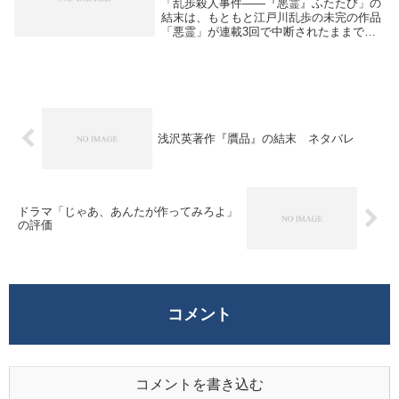
「乱歩殺人事件――『悪霊』ふたたび」の
結末は、もともと江戸川乱歩の未完の作品
「悪霊」が連載3回で中断されたままであ
った謎を、芦辺拓が引き継ぎ完結させたも
のです。物語は、美しい未亡人が密室の蔵
の2階で血痕を残しながら殺害され、現場
に謎の記号が...
浅沢英著作『贋品』の結末 ネタバレ
ドラマ「じゃあ、あんたが作ってみろよ」
の評価
コメント
コメントを書き込む