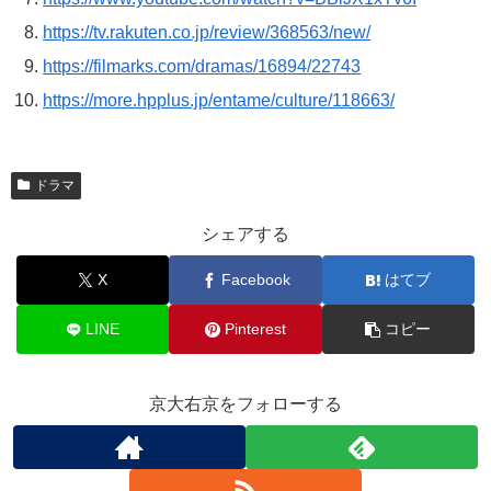
https://tv.rakuten.co.jp/review/368563/new/
https://filmarks.com/dramas/16894/22743
https://more.hpplus.jp/entame/culture/118663/
ドラマ
シェアする
X
Facebook
はてブ
LINE
Pinterest
コピー
京大右京をフォローする