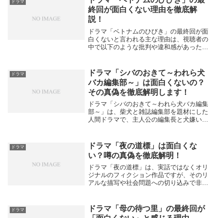
ドラマ
公・勝男は「...
終回が面白くない理由を徹底解
説！
ドラマ「ベトナムのひびき」の最終回が面
白くないと言われる主な理由は、視聴者の
中で以下のような批判や違和感があったた
めです。演奏シーンや指揮シーンのリアリ
ティ不足。特に濱田岳さんが指揮者に見え
ない、演奏が急に上手くなる描写が不自然
ドラマ「シバのおきて～われら犬
ドラマ
と感じる視聴...
バカ編集部～」は面白くないの？
その真偽を徹底解明します！
ドラマ「シバのおきて～われら犬バカ編集
部～」は、柴犬と雑誌編集部を題材にした
人間ドラマで、主人公の編集長と犬嫌いの
編集者の関係変化や、柴犬を通じて人々の
心が癒やされ再生していく物語が描かれて
います。犬好きだけでなく、犬に詳しくな
ドラマ「夜の道標」は面白くな
ドラマ
い人も楽しめ...
い？噂の真偽を徹底解明！
ドラマ「夜の道標」は、実話ではなくオリ
ジナルのフィクション作品ですが、そのリ
アルな描写や社会問題への切り込みで非常
に引き込まれる内容と評価されています。
主演の吉岡秀隆や野田洋次郎の演技にも高
評価があり、社会派ミステリーとして深み
ドラマ「母の待つ里」の最終回が
ドラマ
のある人間描...