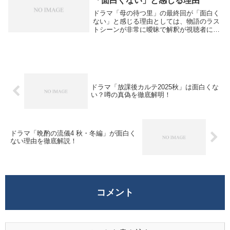
「面白くない」と感じる理由
ドラマ「母の待つ里」の最終回が「面白く
ない」と感じる理由としては、物語のラス
トシーンが非常に曖昧で解釈が視聴者に委
ねられている点が挙げられます。主人公・
松永徹が東京へ戻ろうと駅に立ちながら、
最後にバスに乗り込み「行き先は？」と聞
かれて「わか...
ドラマ「放課後カルテ2025秋」は面白くな
い？噂の真偽を徹底解明！
ドラマ「晩酌の流儀4 秋・冬編」が面白く
ない理由を徹底解説！
コメント