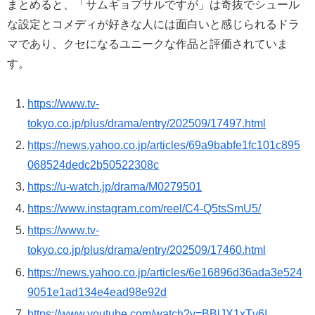
まとめると、「サムギョプサルですが」は奇抜でシュール
な設定とコメディが好きな人には面白いと感じられるドラ
マであり、クセになるユニークな作品と評価されていま
す。
https://www.tv-
tokyo.co.jp/plus/drama/entry/202509/17497.html
https://news.yahoo.co.jp/articles/69a9babfe1fc101c895
068524dedc2b50522308c
https://u-watch.jp/drama/M0279501
https://www.instagram.com/reel/C4-Q5tsSmU5/
https://www.tv-
tokyo.co.jp/plus/drama/entry/202509/17460.html
https://news.yahoo.co.jp/articles/6e16896d36ada3e524
9051e1ad134e4ead98e92d
https://www.youtube.com/watch?v=BBlJX1xTv6I