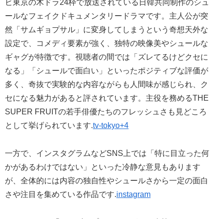
ビ東京の木ドラ24枠で放送されている日韓共同制作のシュ
ールなフェイクドキュメンタリードラマです。主人公が突
然「サムギョプサル」に変身してしまうという奇想天外な
設定で、コメディ要素が強く、独特の映像美やシュールな
ギャグが特徴です。視聴者の間では「ズレてるけどクセに
なる」「シュールで面白い」といったポジティブな評価が
多く、奇抜で実験的な内容ながらも人間味が感じられ、ク
セになる魅力があると評されています。主役を務めるTHE
SUPER FRUITの若手俳優たちのフレッシュさも見どころ
として挙げられています.
tv-tokyo+4
一方で、インスタグラムなどSNS上では「特に目立った何
かがあるわけではない」といった冷静な意見もあります
が、全体的には内容の独自性やシュールさから一定の面白
さや注目を集めている作品です.
instagram