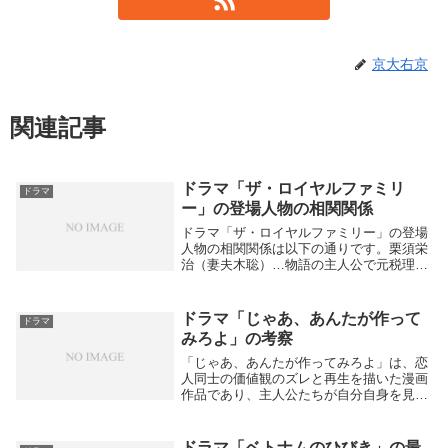
京大右京
関連記事
ドラマ「ザ・ロイヤルファミリ
ドラマ
ー」の登場人物の相関関係
ドラマ「ザ・ロイヤルファミリー」の登場
人物の相関関係は以下の通りです。栗須栄
治（妻夫木聡）…物語の主人公で元税理
士。偶然の出会いから馬主・山王耕造の秘
書となり、彼と師弟のような深い信頼関係
を築く。山王耕造（佐藤浩市）…豪快で人
ドラマ「じゃあ、あんたが作って
ドラマ
間味溢れる馬主...
みろよ」の考察
「じゃあ、あんたが作ってみろよ」は、恋
人同士の価値観のズレと再生を描いた漫画
作品であり、主人公たちが自分自身を見つ
め直し、古い常識からの脱却や自己変革を
果たしていく物語です。
mangaloversroom+2作品テーマと背景主人
ドラマ「ベトナムのひびき」の最