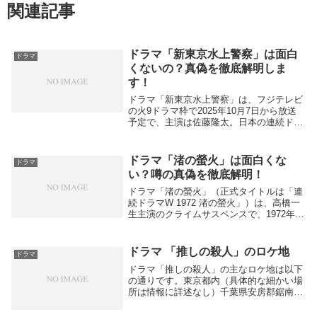
関連記事
ドラマ「新東京水上警察」は面白
ドラマ
くないの？真偽を徹底解明しま
す！
ドラマ「新東京水上警察」は、フジテレビ
の火9ドラマ枠で2025年10月7日から放送
予定で、主演は佐藤隆太。日本の連続ドラ
マとしては初めて水上警察をテーマにして
おり、東京湾や都内の河川を舞台に船同士
の迫力あるシーチェイスや水上でのアクシ
ドラマ「渚の螢火」は面白くな
ドラマ
ョンが...
い？噂の真偽を徹底解明！
ドラマ「渚の螢火」（正式タイトルは「連
続ドラマW 1972 渚の螢火」）は、高橋一
生主演のクライムサスペンスで、1972年の
沖縄本土復帰直前を舞台にした物語です。
WOWOWで2025年10月19日から放送され
ます。このドラマは、現金輸送車襲...
ドラマ 「推しの殺人」のロケ地
ドラマ
ドラマ「推しの殺人」の主なロケ地は以下
の通りです。東京都内（具体的な細かい場
所は情報に詳述なし）千葉県安房郡鋸南
町：劇中の恋愛リアリティショー「今から
ガチ恋始めます」のシーンの多くがここで