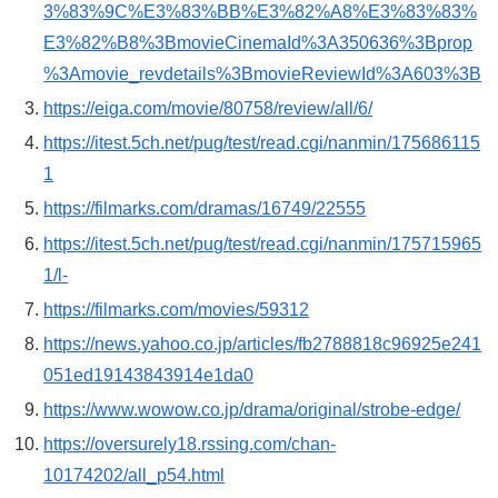
3%83%9C%E3%83%BB%E3%82%A8%E3%83%83%
E3%82%B8%3BmovieCinemaId%3A350636%3Bprop
%3Amovie_revdetails%3BmovieReviewId%3A603%3B
https://eiga.com/movie/80758/review/all/6/
https://itest.5ch.net/pug/test/read.cgi/nanmin/175686115
1
https://filmarks.com/dramas/16749/22555
https://itest.5ch.net/pug/test/read.cgi/nanmin/175715965
1/l-
https://filmarks.com/movies/59312
https://news.yahoo.co.jp/articles/fb2788818c96925e241
051ed19143843914e1da0
https://www.wowow.co.jp/drama/original/strobe-edge/
https://oversurely18.rssing.com/chan-
10174202/all_p54.html