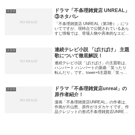
撮影されている。特にGLテラス（貸別
荘）やその向かい...
ドラマ「不条理雑貨店 UNREAL」
ドラマ
③ネタバレ
「不条理雑貨店 UNREAL（第3巻）」につ
いてですが、現時点で公開されているあら
すじ情報では、登場人物や具体的なエピソ
ードの詳細には触れられていません。しか
し、作品の世界観と核心となるテーマは明
示されていますので、以下にまとめます。
連続テレビ小説 「ばけばけ」 主題
ドラマ
第3巻...
歌について徹底解説！
連続テレビ小説「ばけばけ」の主題歌は、
ハンバート ハンバートの新曲「笑ったり
転んだり」です。tower+6主題歌「笑った
り転んだり」について「笑ったり転んだ
り」は2025年9月29日スタートのNHK連続
テレビ小説「ばけばけ」のために書き下
ドラマ「不条理雑貨店unreal」の
ドラマ
ろ...
原作者紹介！
漫画「不条理雑貨店UNREAL」の作者は、
作画が片山愁、原作がヨダカケイです。作
品クレジットの形式不条理雑貨店UNREAL
は、片山愁がコミック（作画）を担当し、
ヨダカケイが原作を務めています。新書館
のウィングス・コミックスレーベルで連載
され...