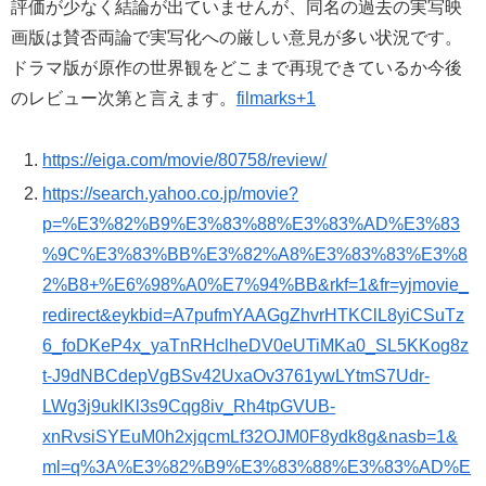
評価が少なく結論が出ていませんが、同名の過去の実写映
画版は賛否両論で実写化への厳しい意見が多い状況です。
ドラマ版が原作の世界観をどこまで再現できているか今後
のレビュー次第と言えます。
filmarks+1
https://eiga.com/movie/80758/review/
https://search.yahoo.co.jp/movie?
p=%E3%82%B9%E3%83%88%E3%83%AD%E3%83
%9C%E3%83%BB%E3%82%A8%E3%83%83%E3%8
2%B8+%E6%98%A0%E7%94%BB&rkf=1&fr=yjmovie_
redirect&eykbid=A7pufmYAAGgZhvrHTKClL8yiCSuTz
6_foDKeP4x_yaTnRHclheDV0eUTiMKa0_SL5KKog8z
t-J9dNBCdepVgBSv42UxaOv3761ywLYtmS7Udr-
LWg3j9uklKl3s9Cqg8iv_Rh4tpGVUB-
xnRvsiSYEuM0h2xjqcmLf32OJM0F8ydk8g&nasb=1&
ml=q%3A%E3%82%B9%E3%83%88%E3%83%AD%E