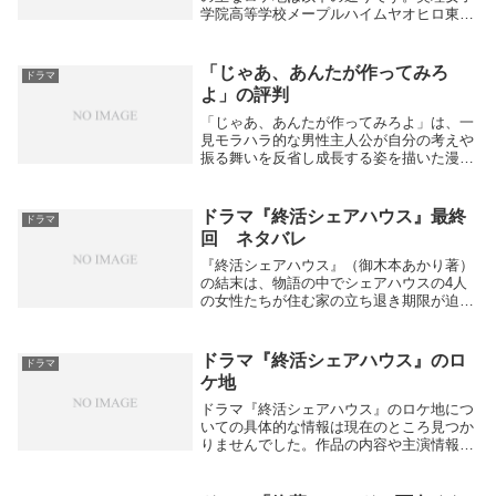
学院高等学校メープルハイムヤオヒロ東店
CRAFT GIN BAR COCKTAIL WORKS 神
保町リストランテカフェ：GARB
CENTRAL（東京都千代田区紀...
「じゃあ、あんたが作ってみろ
ドラマ
よ」の評判
「じゃあ、あんたが作ってみろよ」は、一
見モラハラ的な男性主人公が自分の考えや
振る舞いを反省し成長する姿を描いた漫画
として、読者から高い評価と多くの共感を
集めています。mechacomic+4主な評判と
反応最初は反発される主人公主人公勝男は
ドラマ『終活シェアハウス』最終
ドラマ
古...
回 ネタバレ
『終活シェアハウス』（御木本あかり著）
の結末は、物語の中でシェアハウスの4人
の女性たちが住む家の立ち退き期限が迫る
という大きな危機に直面します。このピン
チに陥った4人は簡単に解決できない困難
な状況の中で、強い絆を再確認しながら互
ドラマ『終活シェアハウス』のロ
ドラマ
いに支え合い...
ケ地
ドラマ『終活シェアハウス』のロケ地につ
いての具体的な情報は現在のところ見つか
りませんでした。作品の内容や主演情報は
多く出ていますが、撮影場所の詳細は公式
に公表されていないか、情報が限られてい