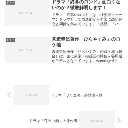
ます。もし特定のシーンのロケ地や撮影場
ドラマ「終幕のロンド」面白くな
ドラマ
所について具...
いのか？徹底解明します！
ドラマ「終幕のロンド」は、社会派ヒュー
マンドラマとして放送前から非常に高い関
心と期待を集めています。「感動」「ハン
カチ必須」「毎週楽しみ」といった前評判
やSNSでの盛り上がりが見られ、特に草彅
剛の主演やオリジナル脚本の緻密さが視聴
真造圭伍著作「ひらやすみ」のロ
ドラマ
者の注目ポ...
ケ地
真造圭伍著作「ひらやすみ」のロケ地（舞
台）は、主に東京・杉並区の阿佐ヶ谷周辺
がモデルとなっています。wanolog+4主な
ロケ地スポット阿佐ヶ谷駅周辺：登場人物
がよく歩く、実際の街並みが作品内によく
登場します。note+1わいたこ いちばん...
ドラマ「ワカコ酒」の登場人物
ドラマ「ワカコ酒」の原作者