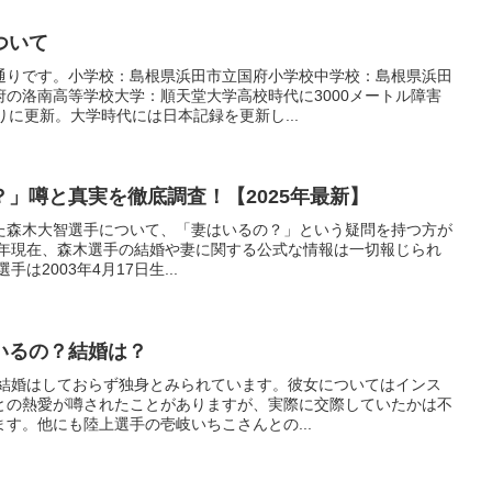
ついて
通りです。小学校：島根県浜田市立国府小学校中学校：島根県浜田
の洛南高等学校大学：順天堂大学高校時代に3000メートル障害
りに更新。大学時代には日本記録を更新し...
」噂と真実を徹底調査！【2025年最新】
た森木大智選手について、「妻はいるの？」という疑問を持つ方が
5年現在、森木選手の結婚や妻に関する公式な情報は一切報じられ
選手は2003年4月17日生...
いるの？結婚は？
、結婚はしておらず独身とみられています。彼女についてはインス
との熱愛が噂されたことがありますが、実際に交際していたかは不
す。他にも陸上選手の壱岐いちこさんとの...