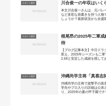
川合俊一の年収はいく
スポーツ選手
本文川合俊一さんは、元バレ
など多彩な肩書きを持つ人物
しょうか？最新状況から全盛期ま
根尾昂の2025年二軍
スポーツ選手
待
【ブログ記事本文】中日ドラ
変え、2025年シーズンも二
2.68と安定した成績を残して
沖縄尚学主将「真喜志
スポーツ選手
沖縄尚学の主将で遊撃手の真喜
学先やプロ入りの詳細は公表
り、2025年の夏の甲子園でチ