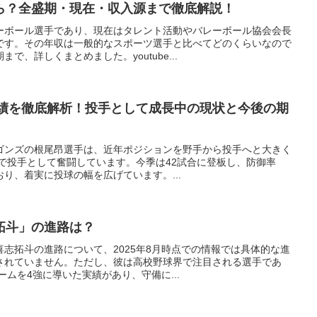
ら？全盛期・現在・収入源まで徹底解説！
ーボール選手であり、現在はタレント活動やバレーボール協会会長
です。その年収は一般的なスポーツ選手と比べてどのくらいなので
で、詳しくまとめました。youtube...
成績を徹底解析！投手として成長中の現状と今後の期
ゴンズの根尾昂選手は、近年ポジションを野手から投手へと大きく
軍で投手として奮闘しています。今季は42試合に登板し、防御率
おり、着実に投球の幅を広げています。...
拓斗」の進路は？
志拓斗の進路について、2025年8月時点での情報では具体的な進
されていません。ただし、彼は高校野球界で注目される選手であ
ームを4強に導いた実績があり、守備に...