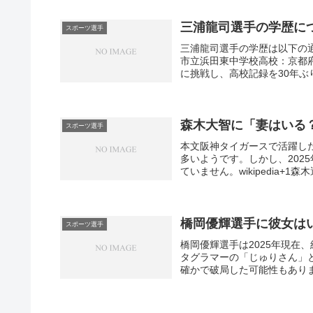
三浦龍司選手の学歴に
スポーツ選手
三浦龍司選手の学歴は以下の
市立浜田東中学校高校：京都府
に挑戦し、高校記録を30年ぶ
森木大智に「妻はいる？
スポーツ選手
本文阪神タイガースで活躍し
多いようです。しかし、202
ていません。wikipedia+1森木
橋岡優輝選手に彼女は
スポーツ選手
橋岡優輝選手は2025年現在
タグラマーの「じゅりさん」
確かで破局した可能性もありま