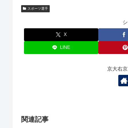
スポーツ選手
シ
X
LINE
京大右京
関連記事