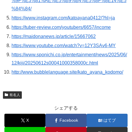
%9F%E3%81%AE%E5%B9%B4%E5%8F%8E14%E5
%84%84/
https://www.instagram.com/katoayana0412/?hl=ja
https://tuber-review.com/youtubers/6657/income
https://maidonanews.jp/article/15667062
https://www.youtube.com/watch?v=12Y3SAv6-MY
https://www.sponichi.co.jp/entertainment/news/2025/06/
12/kiji/20250612s00041000358000c.html
http://www.bubblelanguage.site/kato_ayana_kodomo/
有名人
シェアする
X
Facebook
はてブ