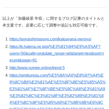
以上が「加藤綾菜 年収」に関するブログ記事のタイトルと
本文案です。必要に応じて調整や追記も対応可能です。
https://annaishimasuyo.com/katoayana-nensyu/
https://b.hatena.ne.jp/q/%E3%81%94%E9%A3%AF?
users=50&safe=on&date_range=all&target=text&sort=r
ecent&page=91
http://www.yumee.online/trend-5
https://amiburogu.com/%E5%8A%A0%E8%97%A4%E
8%8C%B6%E3%81%AE%E5%8F%8E%E5%85%A5%
E3%81%AF%E7%8F%BE%E5%9C%A8%E3%81%A9
%E3%82%8C%E3%81%8F%E3%82%89%E3%81%8
4%EF%BC%9F%E5%85%A8%E7%9B%9B%E6%9C