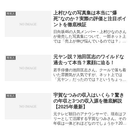
の存在感を発揮しており、“次世代のスタ
ー”とも呼ばれています。そんな彼女につ
いて検索すると「白山乃愛 中学」という
上村ひなの写真集は本当に“爆
有名人
ワードが浮上...
死”なのか？実際の評価と注目ポイ
ントを徹底検証
日向坂46の人気メンバー・上村ひなのさん
が発売した写真集について、一部ネット上
では「売上が伸び悩んでいるのでは？」と
いう声から「爆死」というワードが話題に
なっています。ですが、実際のところファ
ンや写真集の評価はどうなのでしょうか。
元ヤン説？池田匡志のワイルドな
有名人
まず注目す...
過去って本当？素顔に迫る！
若手俳優の池田匡志さん。クールで落ち着
いた雰囲気が人気ですが、ネット上では
「元ヤン」だったのでは？というちょっと
びっくりな噂が流れています。実際どうな
のか、気になるファンも多いのではないで
しょうか？結論から言うと、池田匡志さん
宇賀なつみの収入はいくら？驚き
有名人
が昔ヤンチャだ...
の年収と3つの収入源を徹底解説
【2025年最新】
元テレビ朝日のアナウンサーで、現在はフ
リーとして活躍する宇賀なつみさん。その
年収は一体どれほどなのでしょうか？2024
年現在、推定の年収はなんと6,000万円超