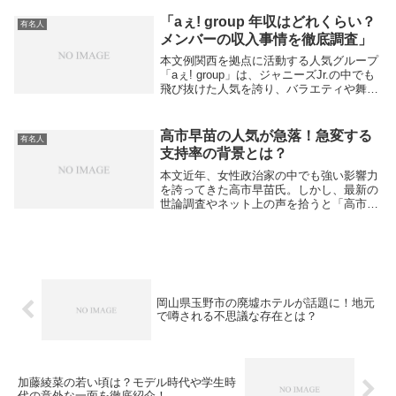
とも報じられています。
careerboost.wpx+1宇賀なつみさんの主な
「aぇ! group 年収はどれくらい？
有名人
収入...
メンバーの収入事情を徹底調査」
本文例関西を拠点に活動する人気グループ
「aぇ! group」は、ジャニーズJr.の中でも
飛び抜けた人気を誇り、バラエティや舞
台、ドラマ、さらには音楽活動までマルチ
に活躍しています。ファンとして気になる
のが「メンバーの年収はどれくらいな
高市早苗の人気が急落！急変する
有名人
の？」...
支持率の背景とは？
本文近年、女性政治家の中でも強い影響力
を誇ってきた高市早苗氏。しかし、最新の
世論調査やネット上の声を拾うと「高市早
苗の人気が急落」という言葉が話題になっ
ています。一体なぜ、かつて注目を集めた
高市氏の評価が短期間で下がっているので
しょうか。支...
岡山県玉野市の廃墟ホテルが話題に！地元
で噂される不思議な存在とは？
加藤綾菜の若い頃は？モデル時代や学生時
代の意外な一面を徹底紹介！