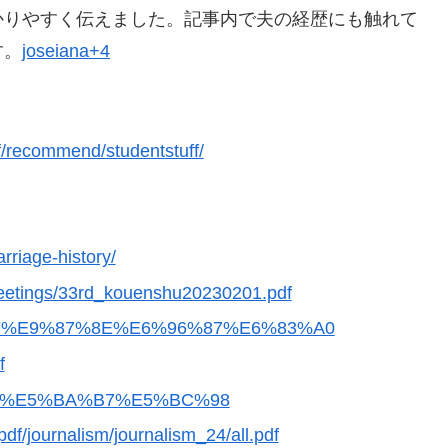
かりやすく伝えました。記事内で夫の経歴にも触れて
す。
joseiana+4
aff/recommend/studentstuff/
riage-history/
l_meetings/33rd_kouenshu20230201.pdf
5%B0%8F%E9%87%8E%E6%96%87%E6%83%A0
f
%8F%85%E5%BA%B7%E5%BC%98
pdf/journalism/journalism_24/all.pdf