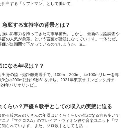
担当する「リフトマン」として働いて...
！急変する支持率の背景とは？
も強い影響力を誇ってきた高市早苗氏。しかし、最新の世論調査や
早苗の人気が急落」という言葉が話題になっています。一体なぜ、
価が短期間で下がっているのでしょうか。支...
気になる年収は？？
身の陸上短距離走選手で、100m、200m、4×100mリレーを専
位の200m記録19秒31を持ち、2021年東京オリンピック男子
24年パリオリンピ...
れくらい？声優＆歌手としての収入の実態に迫る
集める鈴木みのりさんの年収はいくらくらいか気になる方も多いで
アニメ「マクロスΔ」のフレイア・ヴィオン役や音楽ユニット「ワ
知られています。また、ソロ歌手としても活...