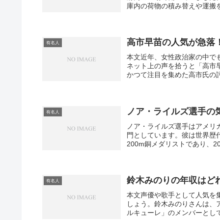
庫内の荷物の積み替えや運搬を
高市早苗の人気が急落
有名人
本文近年、女性政治家の中で
ネット上の声を拾うと「高市
かつて注目を集めた高市氏の評
ノア・ライルズ選手の
有名人
ノア・ライルズ選手はアメリカ出
門としています。彼は世界歴代3
200m銅メダリストであり、20
鈴木みのりの年収はど
有名人
本文声優や歌手として人気を
しょう。鈴木みのりさんは、
ルキューレ」のメンバーとして