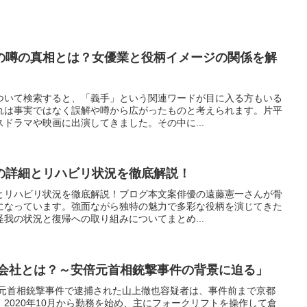
の噂の真相とは？女優業と役柄イメージの関係を解
ついて検索すると、「義手」という関連ワードが目に入る方もいる
れは事実ではなく誤解や噂から広がったものと考えられます。片平
ドラマや映画に出演してきました。その中に...
の詳細とリハビリ状況を徹底解説！
とリハビリ状況を徹底解説！ブログ本文案俳優の遠藤憲一さんが骨
になっています。強面ながら独特の魅力で多彩な役柄を演じてきた
我の状況と復帰への取り組みについてまとめ...
た会社とは？～安倍元首相銃撃事件の背景に迫る」
三元首相銃撃事件で逮捕された山上徹也容疑者は、事件前まで京都
2020年10月から勤務を始め、主にフォークリフトを操作して倉