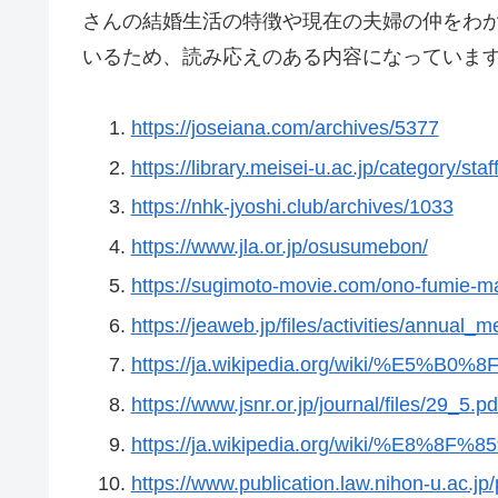
さんの結婚生活の特徴や現在の夫婦の仲をわ
いるため、読み応えのある内容になっていま
https://joseiana.com/archives/5377
https://library.meisei-u.ac.jp/category/st
https://nhk-jyoshi.club/archives/1033
https://www.jla.or.jp/osusumebon/
https://sugimoto-movie.com/ono-fumie-mar
https://jeaweb.jp/files/activities/annua
https://ja.wikipedia.org/wiki/%E
https://www.jsnr.or.jp/journal/files/29_5.pd
https://ja.wikipedia.org/wiki/%E8
https://www.publication.law.nihon-u.ac.jp/