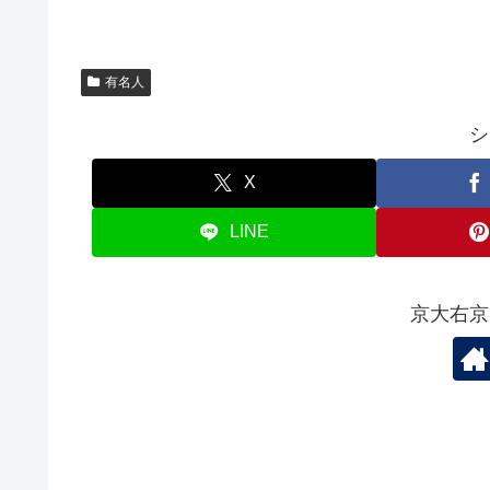
有名人
シ
X
LINE
京大右京