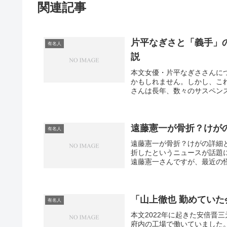
関連記事
片平なぎさと「義手」
有名人
説
本文女優・片平なぎささんに
かもしれません。しかし、こ
さんは長年、数々のサスペンス
遠藤憲一が骨折？けが
有名人
遠藤憲一が骨折？けがの詳細
折したというニュースが話題
遠藤憲一さんですが、最近の怪
「山上徹也 勤めてい
有名人
本文2022年に起きた安倍晋
府内の工場で働いていました。